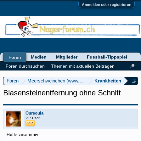
Anmelden oder registrieren
Medien
Mitglieder
Fussball-Tippspiel
Foren
Foren durchsuchen
Themen mit aktuellen Beiträgen
Foren
Meerschweinchen (www.meerschweinforum.ch)
Krankheiten
Blasensteinentfernung ohne Schnitt
Oursoula
VIP-User
VIP
Hallo zusammen