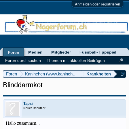
Anmelden oder registrieren
Medien
Mitglieder
Fussball-Tippspiel
Foren
Foren durchsuchen
Themen mit aktuellen Beiträgen
Foren
Kaninchen (www.kaninchenforum.ch)
Krankheiten
Blinddarmkot
Tapsi
Neuer Benutzer
Hallo zusammen...