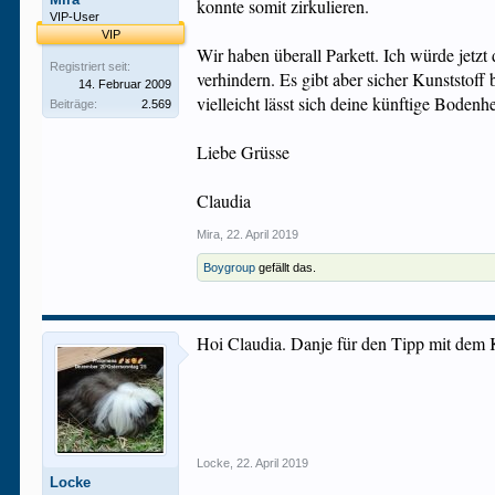
konnte somit zirkulieren.
VIP-User
VIP
Wir haben überall Parkett. Ich würde jetzt
Registriert seit:
verhindern. Es gibt aber sicher Kunststof
14. Februar 2009
vielleicht lässt sich deine künftige Bodenh
Beiträge:
2.569
Liebe Grüsse
Claudia
Mira
,
22. April 2019
Boygroup
gefällt das.
Hoi Claudia. Danje für den Tipp mit dem
Locke
,
22. April 2019
Locke