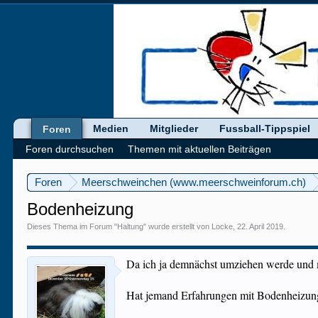
Medien
Mitglieder
Fussball-Tippspiel
Foren
Foren durchsuchen
Themen mit aktuellen Beiträgen
Foren
Meerschweinchen (www.meerschweinforum.ch)
Bodenheizung
Dieses Thema im Forum "
Haltung
" wurde erstellt von
Locke
,
22. April 2019
.
Da ich ja demnächst umziehen werde und
Hat jemand Erfahrungen mit Bodenheizun