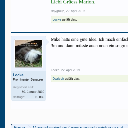
Liebi Grüess Marion.
Boygroup
,
22. April 2019
Locke
gefällt das.
Mike hatte eine gute Idee. Ich mach einfac
3m und dann müsste auch noch ein so gross
Locke
,
22. April 2019
Locke
Dazisch
gefällt das.
Prominenter Benutzer
Registriert seit:
30. Januar 2010
Beiträge:
10.839
Foren
Meerschweinchen (www.meerschweinforum.ch)