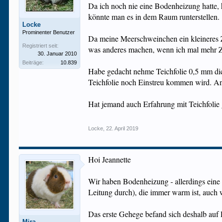
Da ich noch nie eine Bodenheizung hatte,
könnte man es in dem Raum runterstellen.
Locke
Prominenter Benutzer
Da meine Meerschweinchen ein kleineres 
Registriert seit:
was anderes machen, wenn ich mal mehr Z
30. Januar 2010
Beiträge:
10.839
Habe gedacht nehme Teichfolie 0,5 mm dick 
Teichfolie noch Einstreu kommen wird. An
Hat jemand auch Erfahrung mit Teichfolie
Locke
,
22. April 2019
Hoi Jeannette
Wir haben Bodenheizung - allerdings eine ä
Leitung durch), die immer warm ist, auch
Das erste Gehege befand sich deshalb auf R
Mira