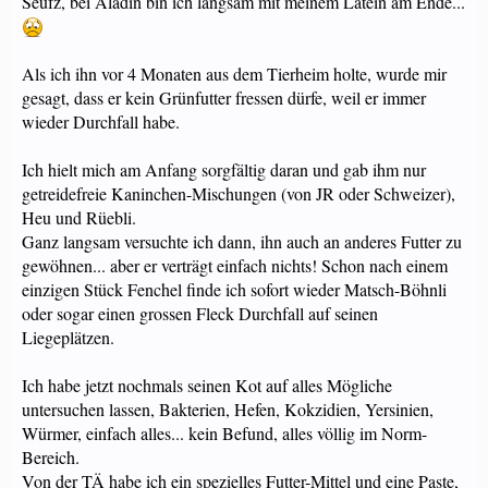
Seufz, bei Aladin bin ich langsam mit meinem Latein am Ende...
Als ich ihn vor 4 Monaten aus dem Tierheim holte, wurde mir
gesagt, dass er kein Grünfutter fressen dürfe, weil er immer
wieder Durchfall habe.
Ich hielt mich am Anfang sorgfältig daran und gab ihm nur
getreidefreie Kaninchen-Mischungen (von JR oder Schweizer),
Heu und Rüebli.
Ganz langsam versuchte ich dann, ihn auch an anderes Futter zu
gewöhnen... aber er verträgt einfach nichts! Schon nach einem
einzigen Stück Fenchel finde ich sofort wieder Matsch-Böhnli
oder sogar einen grossen Fleck Durchfall auf seinen
Liegeplätzen.
Ich habe jetzt nochmals seinen Kot auf alles Mögliche
untersuchen lassen, Bakterien, Hefen, Kokzidien, Yersinien,
Würmer, einfach alles... kein Befund, alles völlig im Norm-
Bereich.
Von der TÄ habe ich ein spezielles Futter-Mittel und eine Paste,