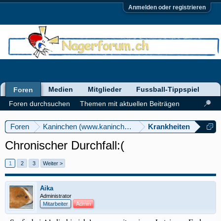
Anmelden oder registrieren
Medien
Mitglieder
Fussball-Tippspiel
Foren
Foren durchsuchen
Themen mit aktuellen Beiträgen
Foren
Kaninchen (www.kaninchenforum.ch)
Krankheiten
Chronischer Durchfall:(
1
2
3
Weiter >
Aika
Administrator
Mitarbeiter
Admin