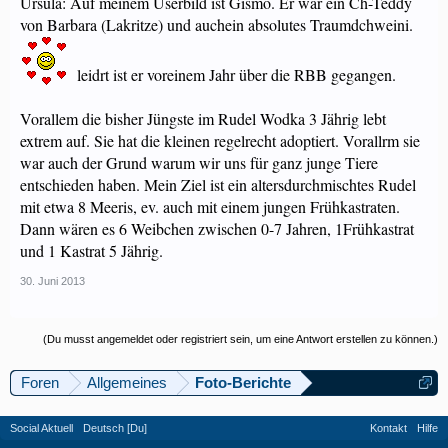
Ursula: Auf meinem Userbild ist Gismo. Er war ein Ch-Teddy
von Barbara (Lakritze) und auchein absolutes Traumdchweini.
leidrt ist er voreinem Jahr über die RBB gegangen.
Vorallem die bisher Jüngste im Rudel Wodka 3 Jährig lebt
extrem auf. Sie hat die kleinen regelrecht adoptiert. Vorallrm sie
war auch der Grund warum wir uns für ganz junge Tiere
entschieden haben. Mein Ziel ist ein altersdurchmischtes Rudel
mit etwa 8 Meeris, ev. auch mit einem jungen Frühkastraten.
Dann wären es 6 Weibchen zwischen 0-7 Jahren, 1Frühkastrat
und 1 Kastrat 5 Jährig.
30. Juni 2013
(Du musst angemeldet oder registriert sein, um eine Antwort erstellen zu können.)
Foren
Allgemeines
Foto-Berichte
Social Aktuell
Deutsch [Du]
Kontakt
Hilfe