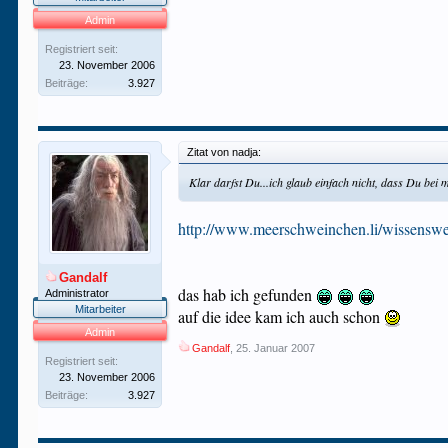
Admin
Registriert seit:
23. November 2006
Beiträge:
3.927
Zitat von nadja:
Klar darfst Du...ich glaub einfach nicht, dass Du bei 
http://www.meerschweinchen.li/wissenswe
Gandalf
das hab ich gefunden
Administrator
Mitarbeiter
auf die idee kam ich auch schon
Admin
Gandalf
,
25. Januar 2007
Registriert seit:
23. November 2006
Beiträge:
3.927