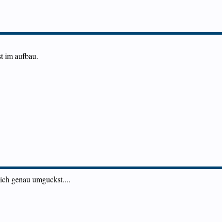
t im aufbau.
dich genau umguckst....