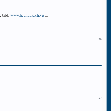
e bild.
www.heuhuufe.ch.vu
...
#6
#7