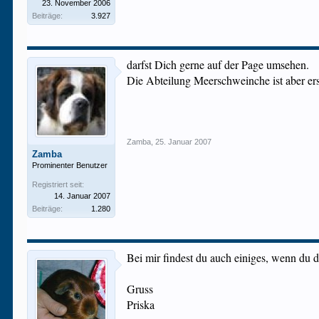
23. November 2006
Beiträge:
3.927
darfst Dich gerne auf der Page umsehen.
Die Abteilung Meerschweinche ist aber ers
Zamba
,
25. Januar 2007
Zamba
Prominenter Benutzer
Registriert seit:
14. Januar 2007
Beiträge:
1.280
Bei mir findest du auch einiges, wenn du 
Gruss
Priska