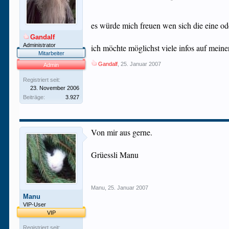
es würde mich freuen wen sich die eine 
Gandalf
Administrator
ich möchte möglichst viele infos auf meine
Mitarbeiter
Gandalf
,
25. Januar 2007
Admin
Registriert seit:
23. November 2006
Beiträge:
3.927
Von mir aus gerne.
Grüessli Manu
Manu
,
25. Januar 2007
Manu
VIP-User
VIP
Registriert seit: