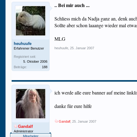
.. Bei mir auch ...
Schliess mich da Nadja ganz an, denk auch 
Sollte aber schon laaange wieder mal etwa
MLG
heuhuufe
heuhuufe
,
25. Januar 2007
Erfahrener Benutzer
Registriert seit:
5. Oktober 2006
Beiträge:
188
ich werde alle eure banner auf meine linkl
danke für eure hilfe
Gandalf
,
25. Januar 2007
Gandalf
Administrator
Mitarbeiter