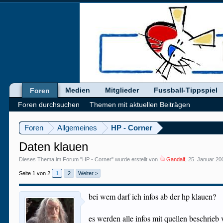
Medien
Mitglieder
Fussball-Tippspiel
Foren
Foren durchsuchen
Themen mit aktuellen Beiträgen
Foren
Allgemeines
HP - Corner
Daten klauen
Dieses Thema im Forum "
HP - Corner
" wurde erstellt von
Gandalf
,
25. Januar 20
Seite 1 von 2
1
2
Weiter >
bei wem darf ich infos ab der hp klauen?
es werden alle infos mit quellen beschrieb v