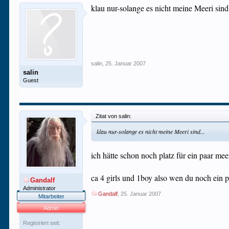
klau nur-solange es nicht meine Meeri sind.
salin
,
25. Januar 2007
salin
Guest
Zitat von salin:
klau nur-solange es nicht meine Meeri sind...
ich hätte schon noch platz für ein paar mee
ca 4 girls und 1boy also wen du noch ein 
Gandalf
Administrator
Gandalf
,
25. Januar 2007
Mitarbeiter
Admin
Registriert seit: