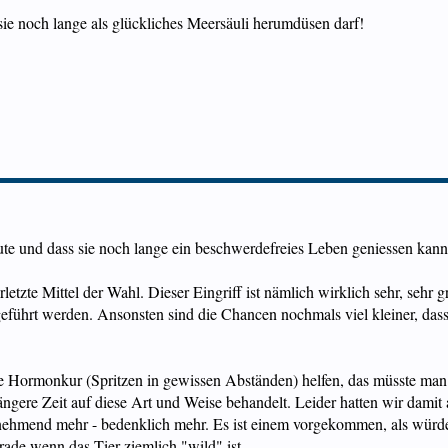
sie noch lange als glückliches Meersäuli herumdüsen darf!
ute und dass sie noch lange ein beschwerdefreies Leben geniessen kann
erletzte Mittel der Wahl. Dieser Eingriff ist nämlich wirklich sehr, sehr
eführt werden. Ansonsten sind die Chancen nochmals viel kleiner, das
 Hormonkur (Spritzen in gewissen Abständen) helfen, das müsste man ha
ngere Zeit auf diese Art und Weise behandelt. Leider hatten wir damit 
ehmend mehr - bedenklich mehr. Es ist einem vorgekommen, als würde
erade wenn das Tier ziemlich "wild" ist.