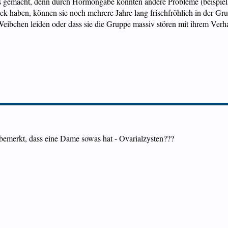
hts gemacht, denn durch Hormongabe könnten andere Probleme (beispielsw
ck haben, können sie noch mehrere Jahre lang frischfröhlich in der G
n Weibchen leiden oder dass sie die Gruppe massiv stören mit ihrem Verha
bemerkt, dass eine Dame sowas hat - Ovarialzysten???