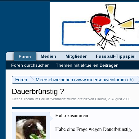
Medien
Mitglieder
Fussball-Tippspiel
Foren
Foren durchsuchen
Themen mit aktuellen Beiträgen
Foren
Meerschweinchen (www.meerschweinforum.ch)
Dauerbrünstig ?
Dieses Thema im Forum "
Verhalten
" wurde erstellt von
Claudia
,
2. August 2006
.
Hallo zusammen,
Habe eine Frage wegen Dauerbrünstig.