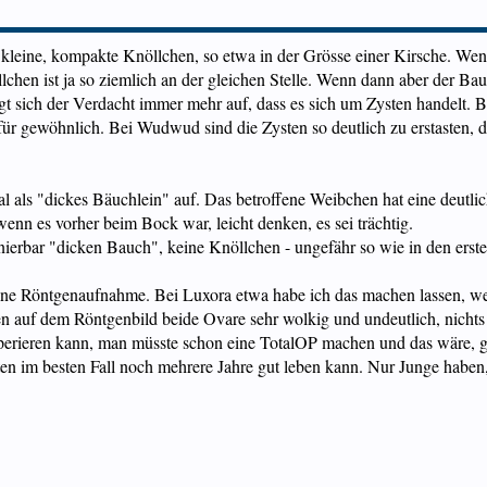
 kleine, kompakte Knöllchen, so etwa in der Grösse einer Kirsche. W
Knöllchen ist ja so ziemlich an der gleichen Stelle. Wenn dann aber de
gt sich der Verdacht immer mehr auf, dass es sich um Zysten handelt. B
für gewöhnlich. Bei Wudwud sind die Zysten so deutlich zu erstasten, d
mal als "dickes Bäuchlein" auf. Das betroffene Weibchen hat eine deutl
enn es vorher beim Bock war, leicht denken, es sei trächtig.
nierbar "dicken Bauch", keine Knöllchen - ungefähr so wie in den erst
ne Röntgenaufnahme. Bei Luxora etwa habe ich das machen lassen, weil 
 auf dem Röntgenbild beide Ovare sehr wolkig und undeutlich, nichts 
operieren kann, man müsste schon eine TotalOP machen und das wäre, g
n im besten Fall noch mehrere Jahre gut leben kann. Nur Junge haben, 