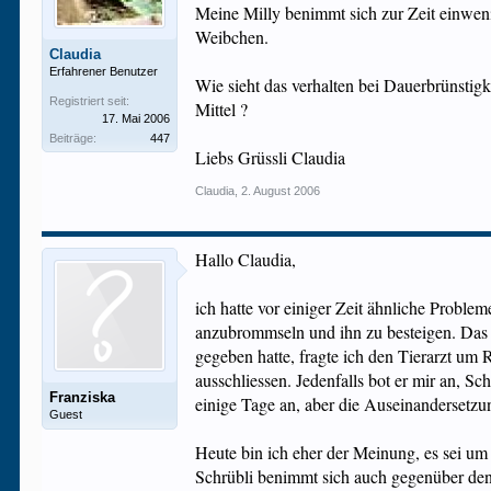
Meine Milly benimmt sich zur Zeit einwenig
Weibchen.
Claudia
Erfahrener Benutzer
Wie sieht das verhalten bei Dauerbrünsti
Registriert seit:
Mittel ?
17. Mai 2006
Beiträge:
447
Liebs Grüssli Claudia
Claudia
,
2. August 2006
Hallo Claudia,
ich hatte vor einiger Zeit ähnliche Probl
anzubrommseln und ihn zu besteigen. Das f
gegeben hatte, fragte ich den Tierarzt um
ausschliessen. Jedenfalls bot er mir an, S
Franziska
einige Tage an, aber die Auseinandersetzu
Guest
Heute bin ich eher der Meinung, es sei um
Schrübli benimmt sich auch gegenüber den 