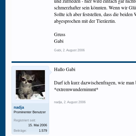
und zufrieden - hier wird einfach gar nic
schmerzhafter sein könnten. Wenn wir Glü
Sollte ich aber feststellen, dass die beide
abgesprochen mit der Tierärztin.
Gruss
Gabi
Gabi
,
2. August 2006
Hallo Gabi
Darf ich kurz dazwischenfragen, wie man 
*extremwundernimmt*
nadja
,
2. August 2006
nadja
Prominenter Benutzer
Registriert seit:
15. Mai 2006
Beiträge:
1.579