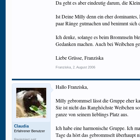
Da geht es aber eindeutig darum, die Klein
Ist Deine Milly denn ein eher dominantes,
paar Ränge gutmachen und benimmt sich d
Ich denke, solange es beim Brommseln bleib
Gedanken machen. Auch bei Weibchen gehö
Liebe Grüsse, Franziska
Franziska
,
2. August 2006
Hallo Franziska,
Milly gebrommsel lässt die Gruppe eher kal
Sie ist nicht das Ranghöchste Weibchen so
ganze von seinem lieblings Platz aus.
Claudia
Ich habe eine harmonische Gruppe. Ich ma
Erfahrener Benutzer
Tage da hört das gebrommselt überhaupt n
Registriert seit: