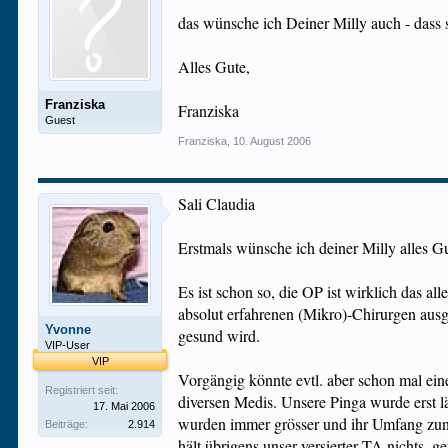
das wünsche ich Deiner Milly auch - dass 
Alles Gute,
Franziska
Franziska
Guest
Franziska
,
10. August 2006
Sali Claudia
Erstmals wünsche ich deiner Milly alles G
Es ist schon so, die OP ist wirklich das all
absolut erfahrenen (Mikro)-Chirurgen ausg
Yvonne
gesund wird.
VIP-User
VIP
Vorgängig könnte evtl. aber schon mal eine
Registriert seit:
diversen Medis. Unsere Pinga wurde erst lä
17. Mai 2006
wurden immer grösser und ihr Umfang zun
Beiträge:
2.914
hält übrigens unser versierter TA nichts, g