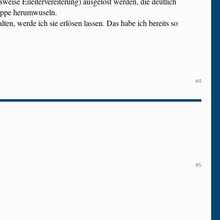
eise Eileitervereiterung) ausgelöst werden, die deutlich
ruppe herumwuseln.
lten, werde ich sie erlösen lassen. Das habe ich bereits so
#4
#5