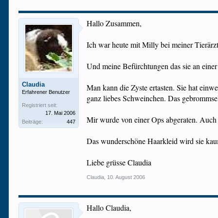
Hallo Zusammen,
Ich war heute mit Milly bei meiner Tierärz
Und meine Befürchtungen das sie an einer H
Claudia
Man kann die Zyste ertasten. Sie hat einwe
Erfahrener Benutzer
ganz liebes Schweinchen. Das gebrommselt
Registriert seit:
17. Mai 2006
Mir wurde von einer Ops abgeraten. Auch 
Beiträge:
447
Das wunderschöne Haarkleid wird sie kaum
Liebe grüsse Claudia
Claudia
,
10. August 2006
Hallo Claudia,