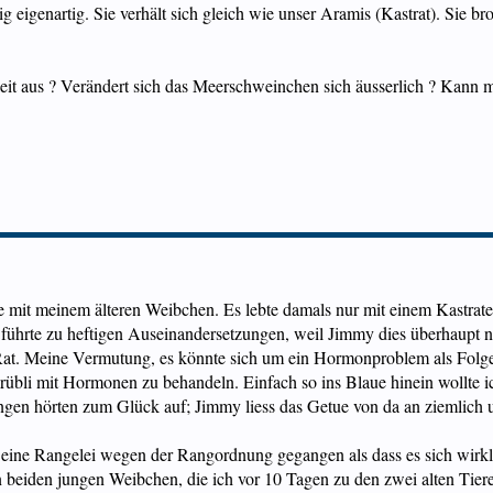
 eigenartig. Sie verhält sich gleich wie unser Aramis (Kastrat). Sie b
gkeit aus ? Verändert sich das Meerschweinchen sich äusserlich ? Ka
eme mit meinem älteren Weibchen. Es lebte damals nur mit einem Kastra
ührte zu heftigen Auseinandersetzungen, weil Jimmy dies überhaupt ni
 Rat. Meine Vermutung, es könnte sich um ein Hormonproblem als Folge
chrübli mit Hormonen zu behandeln. Einfach so ins Blaue hinein wollte i
ngen hörten zum Glück auf; Jimmy liess das Getue von da an ziemlich u
 eine Rangelei wegen der Rangordnung gegangen als dass es sich wirkl
beiden jungen Weibchen, die ich vor 10 Tagen zu den zwei alten Tiere