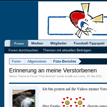
Medien
Mitglieder
Fussball-Tippspiel
Foren
Foren durchsuchen
Themen mit aktuellen Beiträgen
Foren
Allgemeines
Foto-Berichte
Erinnerung an meine Verstorbenen
Dieses Thema im Forum "
Foto-Berichte
" wurde erstellt von
Locke
,
25. Mai 2013
.
Ich bin gestern auf die Videos meiner Ver
Hier Emilio
(bereits unten