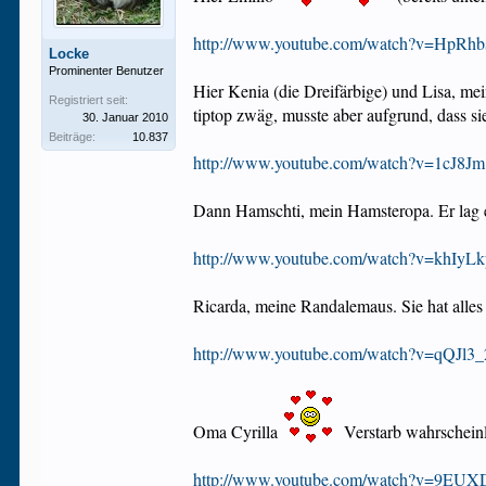
http://www.youtube.com/watch?v=HpRhbs
Locke
Prominenter Benutzer
Hier Kenia (die Dreifärbige) und Lisa, me
Registriert seit:
tiptop zwäg, musste aber aufgrund, dass si
30. Januar 2010
Beiträge:
10.837
http://www.youtube.com/watch?v=1cJ8Jm
Dann Hamschti, mein Hamsteropa. Er lag ei
http://www.youtube.com/watch?v=khIyLk
Ricarda, meine Randalemaus. Sie hat alle
http://www.youtube.com/watch?v=qQJl3_
Oma Cyrilla
Verstarb wahrscheinl
http://www.youtube.com/watch?v=9EUXD