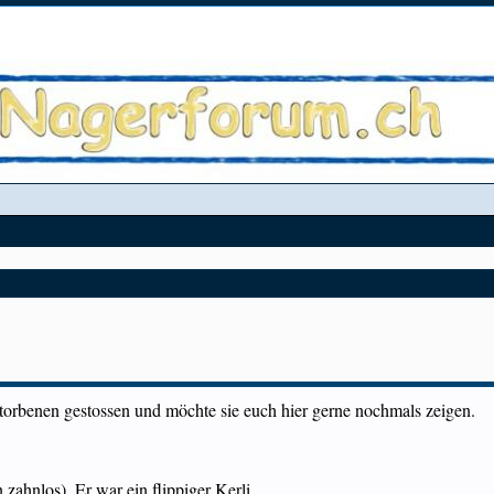
storbenen gestossen und möchte sie euch hier gerne nochmals zeigen.
 zahnlos). Er war ein flippiger Kerli.