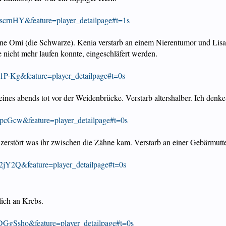
crnHY&feature=player_detailpage#t=1s
ine Omi (die Schwarze). Kenia verstarb an einem Nierentumor und Lisa 
e nicht mehr laufen konnte, eingeschläfert werden.
1P-Kg&feature=player_detailpage#t=0s
nes abends tot vor der Weidenbrücke. Verstarb altershalber. Ich denke,
pcGcw&feature=player_detailpage#t=0s
s zerstört was ihr zwischen die Zähne kam. Verstarb an einer Gebärmu
2jY2Q&feature=player_detailpage#t=0s
ich an Krebs.
GgSsho&feature=player_detailpage#t=0s