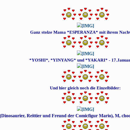
Ganz stolze Mama *ESPERANZA* mit ihrem Nach
*YOSHI*, *YINYANG* und *YAKARI* - 17.Januar
Und hier gleich noch die Einzelbilder:
(Dinosaurier, Reittier und Freund der Comicfigur Mario), M, choc