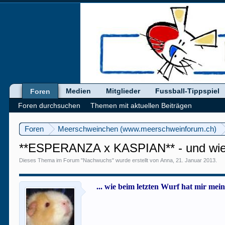
Medien
Mitglieder
Fussball-Tippspiel
Foren
Foren durchsuchen
Themen mit aktuellen Beiträgen
Foren
Meerschweinchen (www.meerschweinforum.ch)
**ESPERANZA x KASPIAN** - und wiede
Dieses Thema im Forum "
Nachwuchs
" wurde erstellt von
Anna
,
21. Januar 2013
.
... wie beim letzten Wurf hat mir m