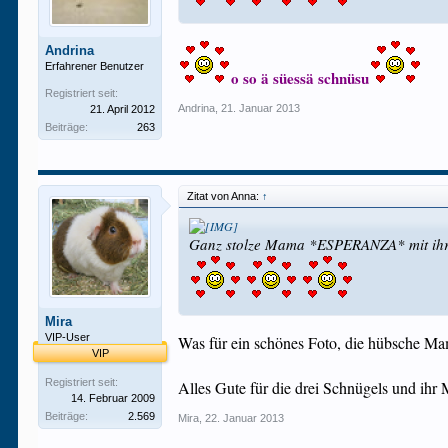
Andrina
Erfahrener Benutzer
o so ä süessä schnüsu
Registriert seit:
Andrina
,
21. Januar 2013
21. April 2012
Beiträge:
263
Zitat von Anna:
↑
Ganz stolze Mama *ESPERANZA* mit i
Mira
VIP-User
Was für ein schönes Foto, die hübsche Mama
VIP
Registriert seit:
Alles Gute für die drei Schnügels und ihr
14. Februar 2009
Beiträge:
2.569
Mira
,
22. Januar 2013