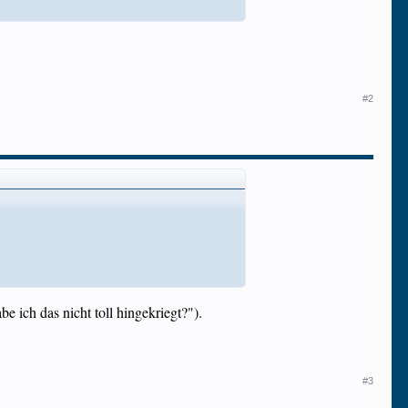
#2
 ich das nicht toll hingekriegt?").
#3