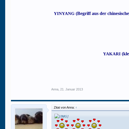
(Begriff aus der chinesisc
YINYANG
(kle
YAKARI
Anna
,
21. Januar 2013
Zitat von Anna:
↑