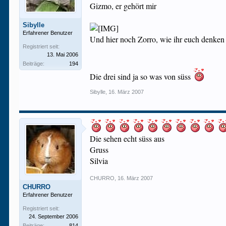
Gizmo, er gehört mir
Sibylle
Erfahrener Benutzer
Und hier noch Zorro, wie ihr euch denke
Registriert seit:
13. Mai 2006
Beiträge:
194
Die drei sind ja so was von süss
Sibylle
,
16. März 2007
Die sehen echt süss aus
Gruss
Silvia
CHURRO
,
16. März 2007
CHURRO
Erfahrener Benutzer
Registriert seit:
24. September 2006
Beiträge:
814