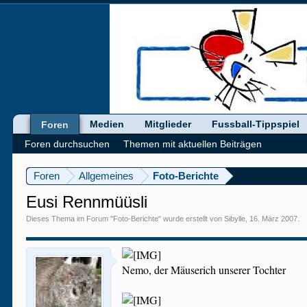
Medien
Mitglieder
Fussball-Tippspiel
Foren
Foren durchsuchen
Themen mit aktuellen Beiträgen
Foren
Allgemeines
Foto-Berichte
Eusi Rennmüüsli
Dieses Thema im Forum "
Foto-Berichte
" wurde erstellt von
Sibylle
,
16. März 2007
.
Nemo, der Mäuserich unserer Tochter