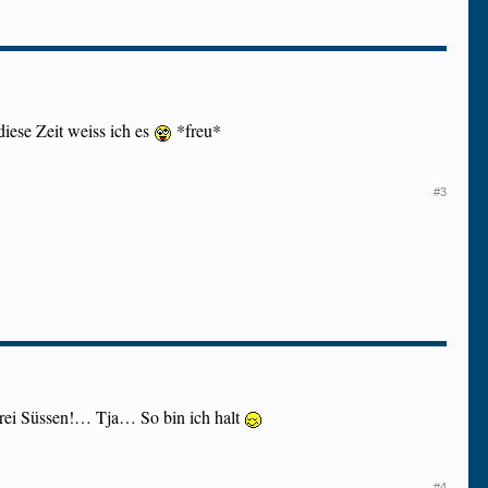
iese Zeit weiss ich es
*freu*
#3
drei Süssen!… Tja… So bin ich halt
#4