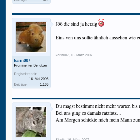
Jöö die sind ja herzig
Eins von uns sollte ähnlich aussehen wie 
karin007
,
16. März 2007
karin007
Prominenter Benutzer
Registriert seit:
16. Mai 2006
Beiträge:
1.165
Du magst bestimmt nicht mehr warten bis 
Bei uns ging es damals ratzfatz…
Am Morgen schickte mich mein Mann zum T
Sibylle
,
16. März 2007