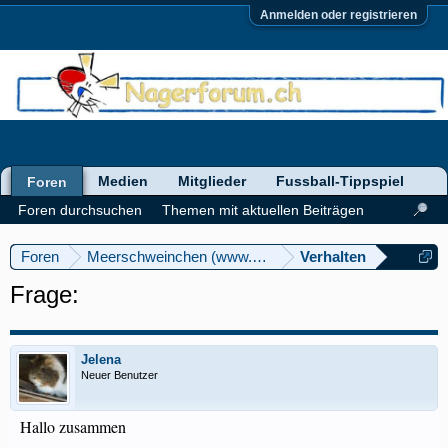
Anmelden oder registrieren
Medien
Mitglieder
Fussball-Tippspiel
Foren
Foren durchsuchen
Themen mit aktuellen Beiträgen
Foren
Meerschweinchen (www.meerschweinforum.ch)
Verhalten
Frage:
Jelena
Neuer Benutzer
Hallo zusammen