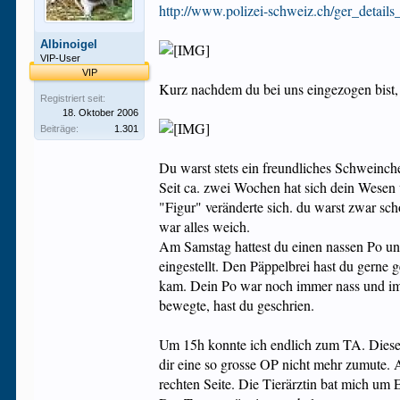
http://www.polizei-schweiz.ch/ger_detai
Albinoigel
VIP-User
VIP
Kurz nachdem du bei uns eingezogen bist
Registriert seit:
18. Oktober 2006
Beiträge:
1.301
Du warst stets ein freundliches Schweinch
Seit ca. zwei Wochen hat sich dein Wesen 
"Figur" veränderte sich. du warst zwar sch
war alles weich.
Am Samstag hattest du einen nassen Po un
eingestellt. Den Päppelbrei hast du gerne
kam. Dein Po war noch immer nass und im 
bewegte, hast du geschrien.
Um 15h konnte ich endlich zum TA. Diese ve
dir eine so grosse OP nicht mehr zumute. A
rechten Seite. Die Tierärztin bat mich um