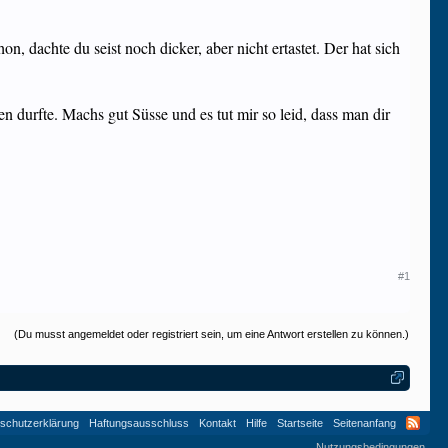
, dachte du seist noch dicker, aber nicht ertastet. Der hat sich
 durfte. Machs gut Süsse und es tut mir so leid, dass man dir
#1
(Du musst angemeldet oder registriert sein, um eine Antwort erstellen zu können.)
schutzerklärung
Haftungsausschluss
Kontakt
Hilfe
Startseite
Seitenanfang
Nutzungsbedingungen