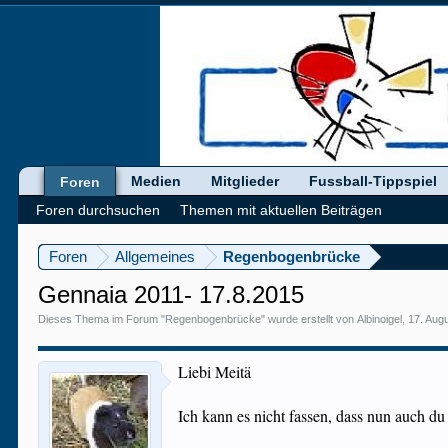
Medien
Mitglieder
Fussball-Tippspiel
Foren
Foren durchsuchen
Themen mit aktuellen Beiträgen
Foren
Allgemeines
Regenbogenbrücke
Gennaia 2011- 17.8.2015
Dieses Thema im Forum "
Regenbogenbrücke
" wurde erstellt von
Albinoigel
,
17. Aug
Liebi Meitä
Ich kann es nicht fassen, dass nun auch d