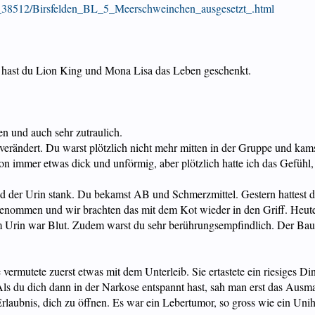
ls_38512/Birsfelden_BL_5_Meerschweinchen_ausgesetzt_.html
, hast du Lion King und Mona Lisa das Leben geschenkt.
en und auch sehr zutraulich.
verändert. Du warst plötzlich nicht mehr mitten in der Gruppe und kams
on immer etwas dick und unförmig, aber plötzlich hatte ich das Gefühl,
d der Urin stank. Du bekamst AB und Schmerzmittel. Gestern hattest 
 genommen und wir brachten das mit dem Kot wieder in den Griff. Heute
Urin war Blut. Zudem warst du sehr berührungsempfindlich. Der Bauch w
rmutete zuerst etwas mit dem Unterleib. Sie ertastete ein riesiges Ding,
ls du dich dann in der Narkose entspannt hast, sah man erst das Ausmas
 Erlaubnis, dich zu öffnen. Es war ein Lebertumor, so gross wie ein Un