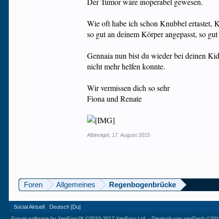
Der Tumor wäre inoperabel gewesen.
Wie oft habe ich schon Knubbel ertastet, K
so gut an deinem Körper angepasst, so gut v
Gennaia nun bist du wieder bei deinen Kid
nicht mehr helfen konnte.
Wir vermissen dich so sehr
Fiona und Renate
Albinoigel
,
17. August 2015
Foren
Allgemeines
Regenbogenbrücke
Social Aktuell
Deutsch [Du]
Forum software by XenForo™
©2010-2017 XenForo Ltd.
-
Deutsch von xenDach
©201