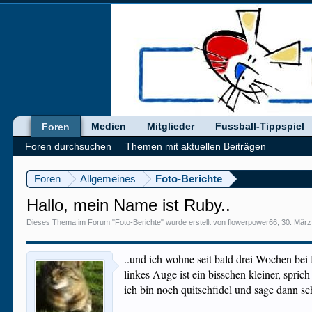
Medien
Mitglieder
Fussball-Tippspiel
Foren
Foren durchsuchen
Themen mit aktuellen Beiträgen
Foren
Allgemeines
Foto-Berichte
Hallo, mein Name ist Ruby..
Dieses Thema im Forum "
Foto-Berichte
" wurde erstellt von
flowerpower66
,
30. März
..und ich wohne seit bald drei Wochen be
linkes Auge ist ein bisschen kleiner, spric
ich bin noch quitschfidel und sage dann s