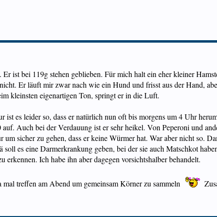
. Er ist bei 119g stehen geblieben. Für mich halt ein eher kleiner Ham
nicht. Er läuft mir zwar nach wie ein Hund und frisst aus der Hand, aber 
m kleinsten eigenartigen Ton, springt er in die Luft.
r ist es leider so, dass er natürlich nun oft bis morgens um 4 Uhr heru
.30 auf. Auch bei der Verdauung ist er sehr heikel. Von Peperoni und 
ur um sicher zu gehen, dass er keine Würmer hat. War aber nicht so. 
Tä soll es eine Darmerkrankung geben, bei der sie auch Matschkot habe
zu erkennen. Ich habe ihn aber dagegen vorsichtshalber behandelt.
 ja mal treffen am Abend um gemeinsam Körner zu sammeln
Zusa