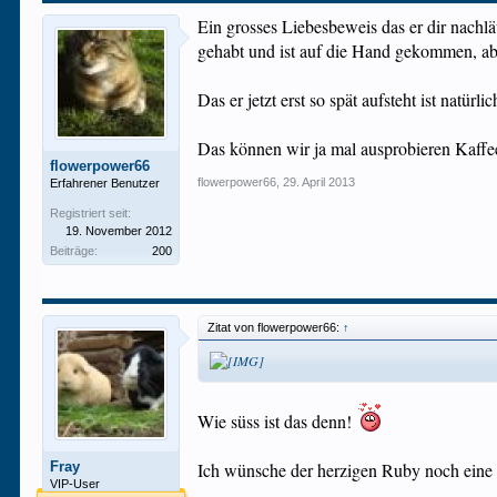
Ein grosses Liebesbeweis das er dir nachlä
gehabt und ist auf die Hand gekommen, abe
Das er jetzt erst so spät aufsteht ist natü
Das können wir ja mal ausprobieren Kaffee
flowerpower66
flowerpower66
,
29. April 2013
Erfahrener Benutzer
Registriert seit:
19. November 2012
Beiträge:
200
Zitat von flowerpower66:
↑
Wie süss ist das denn!
Fray
Ich wünsche der herzigen Ruby noch eine 
VIP-User