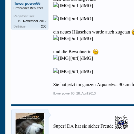
flowerpower66
[/url][/IMG]
Erfahrener Benutzer
Registriert seit:
[/url][/IMG]
19. November 2012
Beiträge:
200
ein neues Häuschen wurde auch zugetan
[/url][/IMG]
und die Bewohnerin
[/url][/IMG]
[/url][/IMG]
Sie hat jetzt im ganzen Aqua etwa 30 cm ho
flowerpower66
,
28. April 2013
Super! DA hat sie sicher Freude