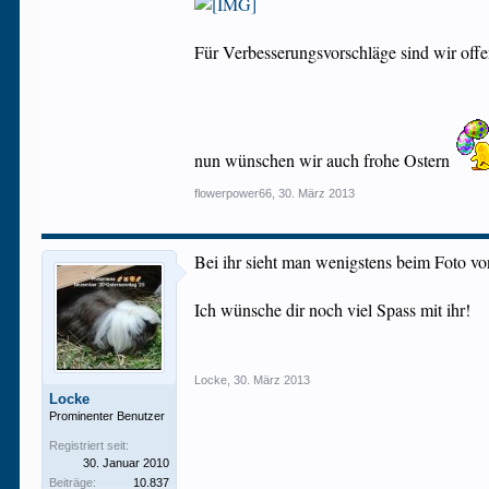
Für Verbesserungsvorschläge sind wir off
nun wünschen wir auch frohe Ostern
flowerpower66
,
30. März 2013
Bei ihr sieht man wenigstens beim Foto v
Ich wünsche dir noch viel Spass mit ihr!
Locke
,
30. März 2013
Locke
Prominenter Benutzer
Registriert seit:
30. Januar 2010
Beiträge:
10.837