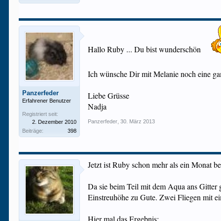
Hallo Ruby ... Du bist wunderschön
Ich wünsche Dir mit Melanie noch eine g
Panzerfeder
Liebe Grüsse
Erfahrener Benutzer
Nadja
Registriert seit:
Panzerfeder
,
30. März 2013
2. Dezember 2010
Beiträge:
398
Jetzt ist Ruby schon mehr als ein Monat b
Da sie beim Teil mit dem Aqua ans Gitter 
Einstreuhöhe zu Gute. Zwei Fliegen mit e
Hier mal das Ergebnis: