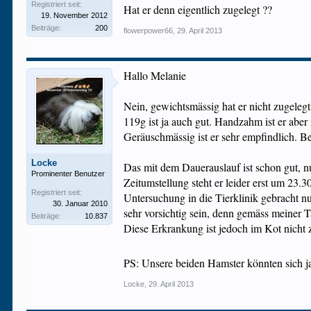
Registriert seit:
Hat er denn eigentlich zugelegt ??
19. November 2012
Beiträge:
200
flowerpower66
,
29. April 2013
Hallo Melanie
Nein, gewichtsmässig hat er nicht zugelegt
119g ist ja auch gut. Handzahm ist er aber 
Geräuschmässig ist er sehr empfindlich. Bei
Locke
Das mit dem Dauerauslauf ist schon gut, nu
Prominenter Benutzer
Zeitumstellung steht er leider erst um 23
Registriert seit:
Untersuchung in die Tierklinik gebracht n
30. Januar 2010
sehr vorsichtig sein, denn gemäss meiner 
Beiträge:
10.837
Diese Erkrankung ist jedoch im Kot nicht 
PS: Unsere beiden Hamster könnten sich
Locke
,
29. April 2013