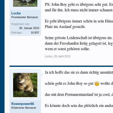
PS: John-Boy geht es übrigens sehr gut. E
und für ihn. Ich muss nicht immer schauen
Locke
Prominenter Benutzer
Er geht übrigens immer schön in sein Häu
Registriert seit:
Platz im Auslauf gesucht.
30. Januar 2010
Beiträge:
10.837
Seine grösste Leidenschaft ist übrigens i
dann der Fresshaufen fertig gelagert ist, le
wem er sonst gehören sollte.
Locke
,
28. April 2013
Ja ich hoffe das sie es dann richtig ausnütz
schön geht es John-Boy so gut
wollte d
das mit dem Permanentauslauf ist ja cool, 
flowerpower66
Es könnte doch sein das plötzlich ein and
Erfahrener Benutzer