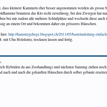
t, dass kleinere Kammern eher besser angenommen werden als grosse b
Goldhamster benutzen das Klo recht zuverlässig, bei den Zwergen hat m
haben bei mir zudem alle mehrere Schlafplätze und wechseln diese auc
lässig an einem Ort und bekommen daher ein grösseres Häuschen.
 hier:
http://hamstergehege.blogspot.ch/2011/05/bastelanleitung-einfac
 mit Uhu Holzleim), trocknen lassen und fertig.
s.
lich Hybriden da aus Zoohandlung) und nächsten Samstag ziehen noch
d nach und nach die gekauften Häuschen durch selber gebaute ersetze