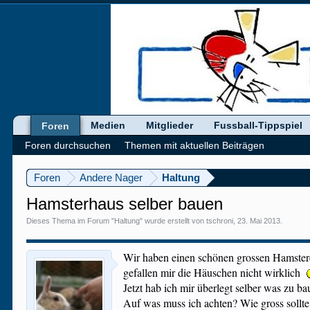
Medien
Mitglieder
Fussball-Tippspiel
Foren
Foren durchsuchen
Themen mit aktuellen Beiträgen
Foren
Andere Nager
Haltung
Hamsterhaus selber bauen
Dieses Thema im Forum "
Haltung
" wurde erstellt von
tschroni
,
23. Mai 2013
.
Wir haben einen schönen grossen Hamsterei
gefallen mir die Häuschen nicht wirklich
Jetzt hab ich mir überlegt selber was zu b
Auf was muss ich achten? Wie gross sollte