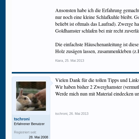
Ansonsten habe ich die Erfahrung gemach
nur noch eine kleine Schlafkuhle bleibt. 
beliebt ist oftmals das Laufrad). Zwerge 
Goldhamster schlafen bei mir recht zuver
Die einfachste Häuschenanleitung ist diese
Holz zusägen lassen, zusammenkleben (z.B.
Kiara
,
25. Mai 2013
Vielen Dank für die tollen Tipps und Link
Wir haben bisher 2 Zwerghamster (vermut
Werde mich nun mit Material eindecken un
tschroni
,
26. Mai 2013
tschroni
Erfahrener Benutzer
Registriert seit:
28. Mai 2008