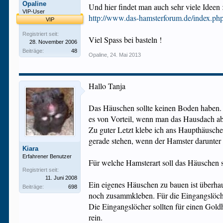
Opaline
Und hier findet man auch sehr viele Ideen 
VIP-User
http://www.das-hamsterforum.de/index
VIP
Registriert seit:
Viel Spass bei basteln !
28. November 2006
Beiträge:
48
Opaline
,
24. Mai 2013
Hallo Tanja
Das Häuschen sollte keinen Boden haben. E
es von Vorteil, wenn man das Hausdach abn
Zu guter Letzt klebe ich ans Haupthäusch
gerade stehen, wenn der Hamster darunter
Kiara
Erfahrener Benutzer
Für welche Hamsterart soll das Häuschen 
Registriert seit:
11. Juni 2008
Ein eigenes Häuschen zu bauen ist überha
Beiträge:
698
noch zusammkleben. Für die Eingangslöcher
Die Eingangslöcher sollten für einen Go
rein.