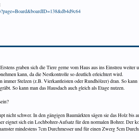
:
.php?page=Board&boardID=138&db4d9c64
rstens graben sich die Tiere gerne vom Haus aus ins Einstreu weiter u
ehmen kann, da die Nestkontrolle so deutlich erleichtert wird.
en immer Stelzen (z.B. Vierkantleisten oder Rundhölzer) dran. So kan
 gräbt. So kann man das Hausdach auch gleich als Etage nutzen.
sein?
upt nicht schwer. In den gängigen Baumärkten sägen sie das Holz bis
 eignet sich ein Lochbohrer-Aufsatz für den normalen Bohrer. Der kos
ldhamster mindestens 7cm Durchmesser und für einen Zwerg 5cm Durch