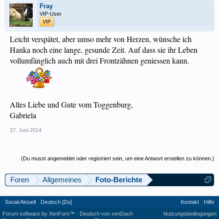
Fray
VIP-User
VIP
Leicht verspätet, aber umso mehr von Herzen, wünsche ich
Hanka noch eine lange, gesunde Zeit. Auf dass sie ihr Leben
vollumfänglich auch mit drei Frontzähnen geniessen kann.
Alles Liebe und Gute vom Toggenburg,
Gabriela
27. Juni 2014
(Du musst angemeldet oder registriert sein, um eine Antwort erstellen zu können.)
Foren
Allgemeines
Foto-Berichte
Social Aktuell
Deutsch [Du]
Kontakt
Hilfe
Forum software by XenForo™
-
Deutsch von xenDach
Nutzungsbedingungen