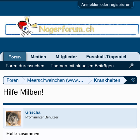
Anmelden oder registrieren
Medien
Mitglieder
Fussball-Tippspiel
Foren
Foren durchsuchen
Themen mit aktuellen Beiträgen
Foren
Meerschweinchen (www.meerschweinforum.ch)
Krankheiten
Hilfe Milben!
Grischa
Prominenter Benutzer
Hallo zusammen