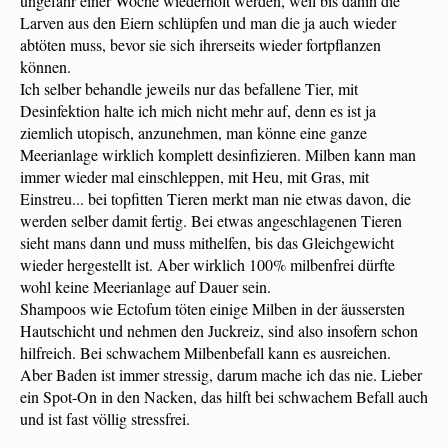
ungefähr einer Woche wiederholt werden, weil bis dahin die
Larven aus den Eiern schlüpfen und man die ja auch wieder
abtöten muss, bevor sie sich ihrerseits wieder fortpflanzen
können.
Ich selber behandle jeweils nur das befallene Tier, mit
Desinfektion halte ich mich nicht mehr auf, denn es ist ja
ziemlich utopisch, anzunehmen, man könne eine ganze
Meerianlage wirklich komplett desinfizieren. Milben kann man
immer wieder mal einschleppen, mit Heu, mit Gras, mit
Einstreu... bei topfitten Tieren merkt man nie etwas davon, die
werden selber damit fertig. Bei etwas angeschlagenen Tieren
sieht mans dann und muss mithelfen, bis das Gleichgewicht
wieder hergestellt ist. Aber wirklich 100% milbenfrei dürfte
wohl keine Meerianlage auf Dauer sein.
Shampoos wie Ectofum töten einige Milben in der äussersten
Hautschicht und nehmen den Juckreiz, sind also insofern schon
hilfreich. Bei schwachem Milbenbefall kann es ausreichen.
Aber Baden ist immer stressig, darum mache ich das nie. Lieber
ein Spot-On in den Nacken, das hilft bei schwachem Befall auch
und ist fast völlig stressfrei.