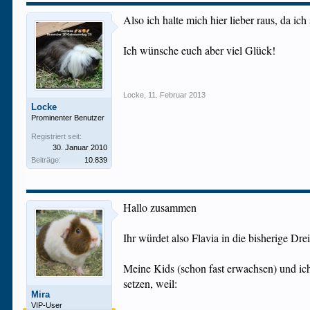
Also ich halte mich hier lieber raus, da ic
Ich wünsche euch aber viel Glück!
Locke
,
11. Februar 2013
Locke
Prominenter Benutzer
Registriert seit:
30. Januar 2010
Beiträge:
10.839
Hallo zusammen
Ihr würdet also Flavia in die bisherige Dre
Meine Kids (schon fast erwachsen) und ich
setzen, weil:
Mira
VIP-User