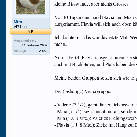
kleine Bisswunde, aber nichts Grosses.
Vor 10 Tagen dann sind Flavia und Mia ric
Mira
aufgeflammt. Flavia will sich nach oben käm
VIP-User
VIP
Ich dachte mir: das war das letzte Mal. W
Registriert seit:
nichts.
14. Februar 2009
Beiträge:
2.569
Nun habe ich Flavia rausgenommen, sie sitzt
auch mit Bachblüten, und Platz haben die 
Meine beiden Gruppen setzen sich wie fo
Die (bisherige) Vierergruppe:
- Valerio (3 1/2); gemütlicher, liebenswerte
- Mara (7 1/4); sie ist nicht nur alt, sonde
- Mia (4 J. 8 Mte.); Valerios Lieblingsweib
- Flavia (1 J. 8 Mte.); Zicke mit Hang zur