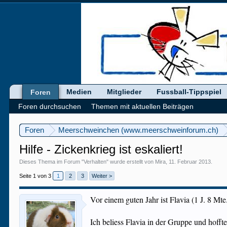
Medien
Mitglieder
Fussball-Tippspiel
Foren
Foren durchsuchen
Themen mit aktuellen Beiträgen
Foren
Meerschweinchen (www.meerschweinforum.ch)
Hilfe - Zickenkrieg ist eskaliert!
Dieses Thema im Forum "
Verhalten
" wurde erstellt von
Mira
,
11. Februar 2013
.
Seite 1 von 3
1
2
3
Weiter >
Vor einem guten Jahr ist Flavia (1 J. 8 Mt
Ich beliess Flavia in der Gruppe und hofft