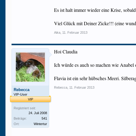
Es ist halt immer wieder eine Krise, sobald 
Viel Glück mit Deiner Zicke!!! (eine wu
Aika
,
11. Februar 2013
Hoi Claudia
Ich würde es auch so machen wie Anabel o
Flavia ist ein sehr hübsches Meeri. Silber
Rebecca
,
11. Februar 2013
Rebecca
VIP-User
VIP
Registriert seit:
24. Juli 2008
Beiträge:
541
Ort:
Wintertur