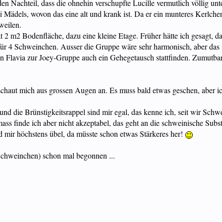
den Nachteil, dass die ohnehin verschupfte Lucille vermutlich völlig un
ei Mädels, wovon das eine alt und krank ist. Da er ein munteres Kerlc
weilen.
 2 m2 Bodenfläche, dazu eine kleine Etage. Früher hätte ich gesagt, das
für 4 Schweinchen. Ausser die Gruppe wäre sehr harmonisch, aber das is
 Flavia zur Joey-Gruppe auch ein Gehegetausch stattfinden. Zumutbar f
 schaut mich aus grossen Augen an. Es muss bald etwas geschen, aber ic
d die Brünstigkeitsrappel sind mir egal, das kenne ich, seit wir Sch
ss finde ich aber nicht akzeptabel, das geht an die schweinische Subs
rd mir höchstens übel, da müsste schon etwas Stärkeres her!
 Schweinchen) schon mal begonnen ...