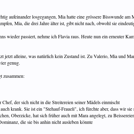
htig aufeinander losgegangen, Mia hatte eine grössere Bisswunde am M
pfen, Mia, die drei Jahre älter ist, gibt nicht nach, obwohl sie eindeut
enns wieder passiert, nehme ich Flavia raus. Heute nun ein erneuter Ka
 jetzt alleine, was natürlich kein Zustand ist. Zu Valerio, Mia und Mar
vier genug.
lgt zusammen:
r Chef, der sich nicht in die Streitereien seiner Mädels einmischt
rn auch krank. Sie ist ein "Stehauf-Fraueli", ich fürchte aber, dass wir s
chen, Oberzicke, hat sich früher auch mit Mara angelegt, zu Beissereien
 Dominanz, die sie bis anhin nicht ausleben könnte