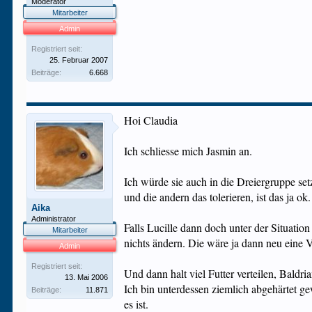
Moderator
Mitarbeiter
Admin
Registriert seit:
25. Februar 2007
Beiträge:
6.668
Hoi Claudia
Ich schliesse mich Jasmin an.
Ich würde sie auch in die Dreiergruppe s
und die andern das tolerieren, ist das ja ok.
Aika
Administrator
Falls Lucille dann doch unter der Situati
Mitarbeiter
nichts ändern. Die wäre ja dann neu eine V
Admin
Registriert seit:
Und dann halt viel Futter verteilen, Baldria
13. Mai 2006
Ich bin unterdessen ziemlich abgehärtet g
Beiträge:
11.871
es ist.