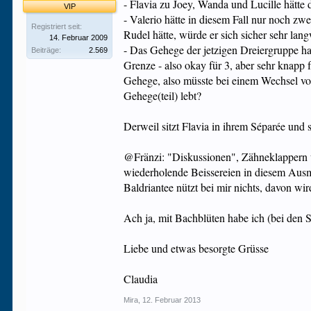
- Flavia zu Joey, Wanda und Lucille hätte 
VIP
- Valerio hätte in diesem Fall nur noch zw
Registriert seit:
Rudel hätte, würde er sich sicher sehr lang
14. Februar 2009
- Das Gehege der jetzigen Dreiergruppe hat
Beiträge:
2.569
Grenze - also okay für 3, aber sehr knapp 
Gehege, also müsste bei einem Wechsel von
Gehege(teil) lebt?
Derweil sitzt Flavia in ihrem Séparée und
@Fränzi: "Diskussionen", Zähneklappern un
wiederholende Beissereien in diesem Ausma
Baldriantee nützt bei mir nichts, davon wi
Ach ja, mit Bachblüten habe ich (bei den
Liebe und etwas besorgte Grüsse
Claudia
Mira
,
12. Februar 2013