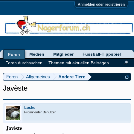
Anmelden oder registrieren
Medien
Mitglieder
Fussball-Tippspiel
Foren
Foren durchsuchen
Themen mit aktuellen Beiträgen
Foren
Allgemeines
Andere Tiere
Javèste
Locke
Prominenter Benutzer
Javèste