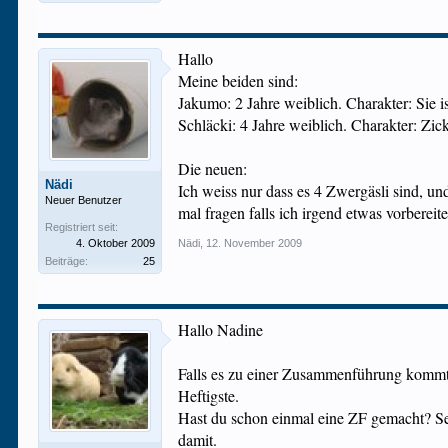
Hallo
Meine beiden sind:
Jakumo: 2 Jahre weiblich. Charakter: Sie i
Schläcki: 4 Jahre weiblich. Charakter: Zic
Die neuen:
Nädi
Ich weiss nur dass es 4 Zwergäsli sind, und 
Neuer Benutzer
mal fragen falls ich irgend etwas vorbereite
Registriert seit:
4. Oktober 2009
Nädi
,
12. November 2009
Beiträge:
25
Hallo Nadine
Falls es zu einer Zusammenführung kommt, 
Heftigste.
Hast du schon einmal eine ZF gemacht? Seh
damit.