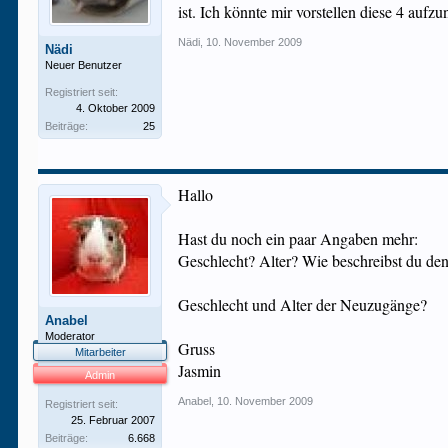
ist. Ich könnte mir vorstellen diese 4 auf
Nädi
,
10. November 2009
Nädi
Neuer Benutzer
Registriert seit:
4. Oktober 2009
Beiträge:
25
Hallo
Hast du noch ein paar Angaben mehr:
Geschlecht? Alter? Wie beschreibst du den
Geschlecht und Alter der Neuzugänge?
Anabel
Moderator
Gruss
Mitarbeiter
Jasmin
Admin
Anabel
,
10. November 2009
Registriert seit:
25. Februar 2007
Beiträge:
6.668