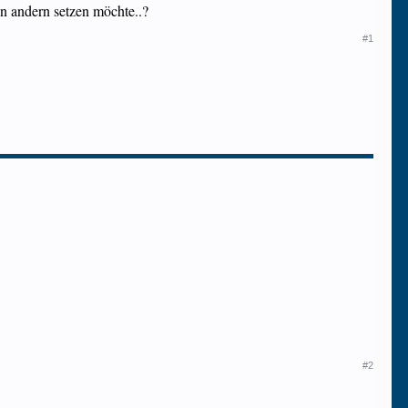
en andern setzen möchte..?
#1
#2