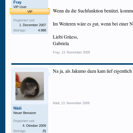
Fray
VIP-User
Wenn du die Suchfunktion benützt, kommen 
VIP
Registriert seit:
Im Weiteren wäre es gut, wenn bei einer N
1. Dezember 2007
Beiträge:
4.988
Liebi Grüess,
Gabriela
Fray
,
13. November 2009
Na ja, als Jakumo dazu kam lief eigentlich
Nädi
,
13. November 2009
Nädi
Neuer Benutzer
Registriert seit:
4. Oktober 2009
Beiträge:
25