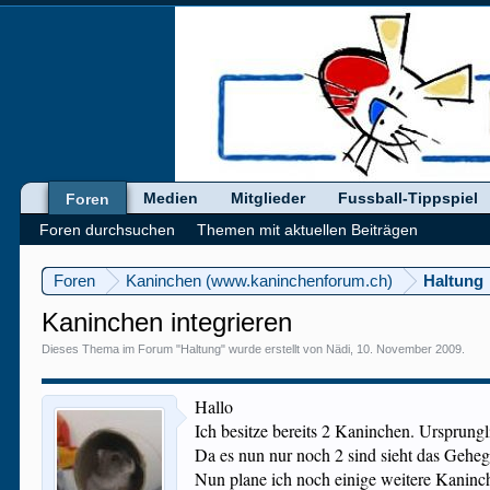
Medien
Mitglieder
Fussball-Tippspiel
Foren
Foren durchsuchen
Themen mit aktuellen Beiträgen
Foren
Kaninchen (www.kaninchenforum.ch)
Haltung
Kaninchen integrieren
Dieses Thema im Forum "
Haltung
" wurde erstellt von
Nädi
,
10. November 2009
.
Hallo
Ich besitze bereits 2 Kaninchen. Ursprungl
Da es nun nur noch 2 sind sieht das Geheg
Nun plane ich noch einige weitere Kaninch