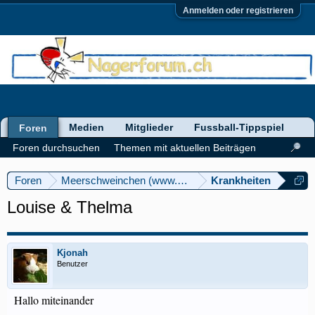
Anmelden oder registrieren
Medien
Mitglieder
Fussball-Tippspiel
Foren
Foren durchsuchen
Themen mit aktuellen Beiträgen
Foren
Meerschweinchen (www.meerschweinforum.ch)
Krankheiten
Louise & Thelma
Kjonah
Benutzer
Hallo miteinander