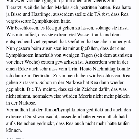
Vor zwei Monaten ging ich ja mit allen drei Meeris zum
Tierarzt, weil die beiden Mädels sich gestritten hatten. Rea hatte
ja Bisse und Haarlinge, ausserdem stellte die TÄ fest, dass Rea
vergrössertre Lymphknoten hatte.
Wir beschlossen, es Rea gut gehen zu lassen, solange sie frisst.
Was mir auffiel, dass sie extrem viel Wasser trank und dem
entsprechend viel gepieselt hat. Gefuttert hat sie aber immer gut.
Nun gestern beim ausmisten ist mir aufgefallen, dass der eine
Lymphknoten innerhalb von wenigen Tagen (seit dem ausmisten
vor einer Woche) extrem gewachsen ist. Ausserdem war in der
einen Ecke auch sehr nass vom Urin. Heute Nachmittag konnte
ich dann zur Tierärztin. Zusammen haben wir beschlossen, Rea
gehen zu lassen. Schon in der Narkose hat Rea dann wieder
gepinkelt. Die TÄ meinte, dass sei ein Zeichen dafür, das was
nicht stimmt, normalerweise würden Meeris nicht mehr pinkeln
in der Narkose.
Vermutlich hat der Tumor/Lymphknoten gedrückt und auch den
extremen Durst verursacht, ausserdem hätte er vermutlich bald
auf s Beinchen gedrückt, dass Rea auch nicht mehr hätte laufen
können.