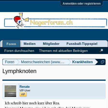
Anmelden oder registrieren
Medien
Mitglieder
Fussball-Tippspiel
Foren
Foren durchsuchen
Themen mit aktuellen Beiträgen
Foren
Meerschweinchen (www.meerschweinforum.ch)
Krankheiten
Lymphknoten
Renate
VIP-User
VIP
Ich schreib hier noch kurz über Rea.