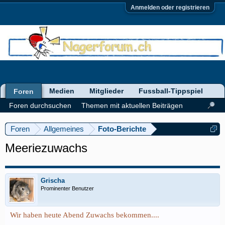
Anmelden oder registrieren
Medien
Mitglieder
Fussball-Tippspiel
Foren
Foren durchsuchen
Themen mit aktuellen Beiträgen
Foren
Allgemeines
Foto-Berichte
Meeriezuwachs
Grischa
Prominenter Benutzer
Wir haben heute Abend Zuwachs bekommen....