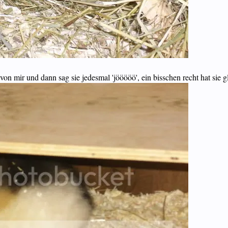
von mir und dann sag sie jedesmal 'jööööö', ein bisschen recht hat sie g