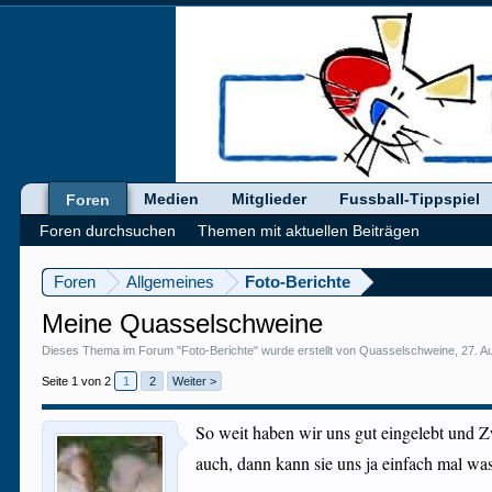
Medien
Mitglieder
Fussball-Tippspiel
Foren
Foren durchsuchen
Themen mit aktuellen Beiträgen
Foren
Allgemeines
Foto-Berichte
Meine Quasselschweine
Dieses Thema im Forum "
Foto-Berichte
" wurde erstellt von
Quasselschweine
,
27. A
Seite 1 von 2
1
2
Weiter >
So weit haben wir uns gut eingelebt und Z
auch, dann kann sie uns ja einfach mal w