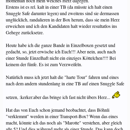
momentan noch mein weiches Herz dagegen.
Erstens ist es rel. kalt in einer TB (da müsste ich halt einen
Snuggle Safe darunter legen) und zweitens sind sie dermassen
unglücklich, randalieren in der Box herum, dass sie mein Herz
erweichen und ich den Kandidaten halt wieder resultatlos ins
Gehege zurücksetze.
Heute habe ich die ganze Bande in Einzelboxen gesetzt und
gedacht, so, jetzt erwische ich Euch!!! Aber nein, auch nach
einer Stunde Einzelhaft nicht ein einziges Köttelchen!!!! Bei
keinem der fünfe. Es ist zum Verzweifeln.
Natürlich muss ich jetzt halt die "harte Tour" fahren und eines
nach dem andern stundenlang in eine TB auf einen Snuggle Safe
setzen, :kerker:aber das bringe ich fast nicht übers Herz...
Hat das von Euch schon jemand beobachtet, dass Böhnli
"verklemmt" werden in einer Transport-Box? Wenn das eines
macht, könnte ich das noch als "Marotte" verstehen, aber gleich
alle 5? Und dies während mehr als einer Stunde. Das kann doch