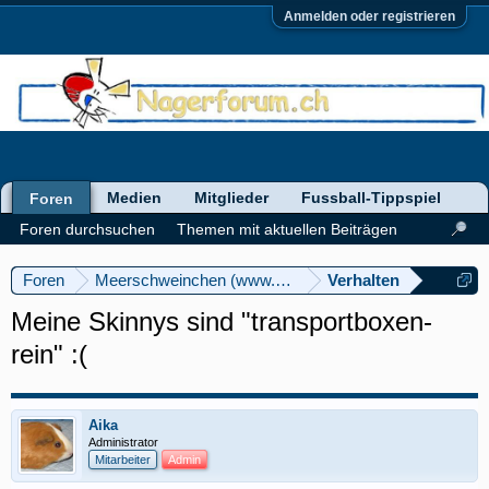
Anmelden oder registrieren
Medien
Mitglieder
Fussball-Tippspiel
Foren
Foren durchsuchen
Themen mit aktuellen Beiträgen
Foren
Meerschweinchen (www.meerschweinforum.ch)
Verhalten
Meine Skinnys sind "transportboxen-
rein" :(
Aika
Administrator
Mitarbeiter
Admin