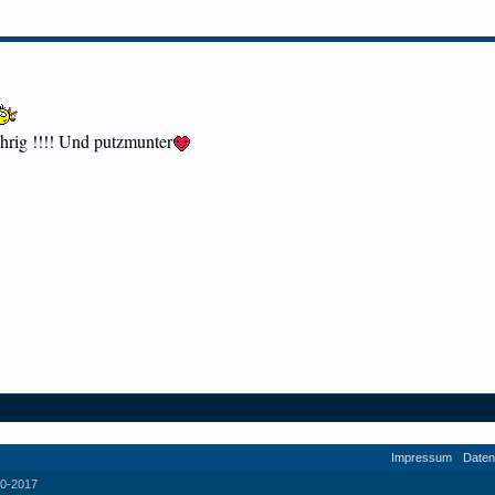
ährig !!!! Und putzmunter
Impressum
Daten
0-2017