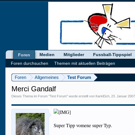
Medien
Mitglieder
Fussball-Tippspiel
Foren
Foren durchsuchen
Themen mit aktuellen Beiträgen
Foren
Allgemeines
Test Forum
Merci Gandalf
Dieses Thema im Forum "
Test Forum
" wurde erstellt von
KarinEich
,
23. Januar 200
Super Tipp vomene super Typ.