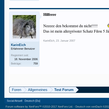
Hilfeeee
Neeeee den bekommst du nicht!!!!!
Das ist mein allergrösster Schatz Filou 5 J
KarinEich
,
23. Januar 2007
KarinEich
Erfahrener Benutzer
Registriert seit:
18. November 2006
Beiträge:
759
Foren
Allgemeines
Test Forum
Social Aktuell
Deutsch [Du]
Forum software by XenForo™
©2010-2017 XenForo Ltd.
-
Deutsch von xenDach
©201