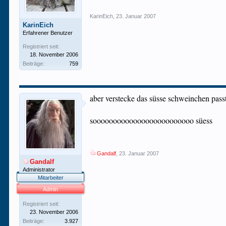
KarinEich
,
23. Januar 2007
KarinEich
Erfahrener Benutzer
Registriert seit:
18. November 2006
Beiträge:
759
aber verstecke das süsse schweinchen pas
sooooooooooooooooooooooooo süess
Gandalf
,
23. Januar 2007
Gandalf
Administrator
Mitarbeiter
Admin
Registriert seit:
23. November 2006
Beiträge:
3.927