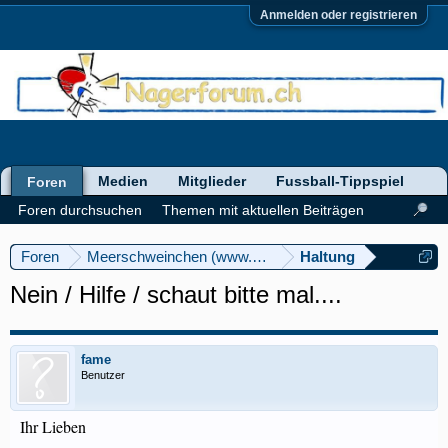
Anmelden oder registrieren
Medien
Mitglieder
Fussball-Tippspiel
Foren
Foren durchsuchen
Themen mit aktuellen Beiträgen
Foren
Meerschweinchen (www.meerschweinforum.ch)
Haltung
Nein / Hilfe / schaut bitte mal....
fame
Benutzer
Ihr Lieben