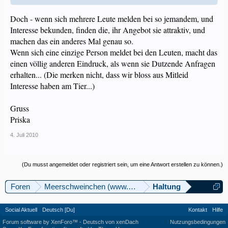
Doch - wenn sich mehrere Leute melden bei so jemandem, und
Interesse bekunden, finden die, ihr Angebot sie attraktiv, und
machen das ein anderes Mal genau so.
Wenn sich eine einzige Person meldet bei den Leuten, macht das
einen völlig anderen Eindruck, als wenn sie Dutzende Anfragen
erhalten... (Die merken nicht, dass wir bloss aus Mitleid
Interesse haben am Tier...)
Gruss
Priska
4. Juli 2010
(Du musst angemeldet oder registriert sein, um eine Antwort erstellen zu können.)
Foren
Meerschweinchen (www.meerschweinforum.ch)
Haltung
Social Aktuell
Deutsch [Du]
Kontakt
Hilfe
Forum software by XenForo™
-
Deutsch von xenDach
Nutzungsbedingungen