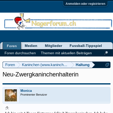
Anmelden oder registrieren
Medien
Mitglieder
Fussball-Tippspiel
Foren
Foren durchsuchen
Themen mit aktuellen Beiträgen
Foren
Kaninchen (www.kaninchenforum.ch)
Haltung
Neu-Zwergkaninchenhalterin
Monica
Prominenter Benutzer
:5: