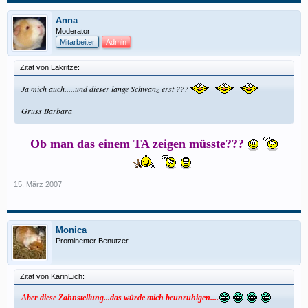
Anna
Moderator
Mitarbeiter
Admin
Zitat von Lakritze:
Ja mich auch.....und dieser lange Schwanz erst ???
Gruss Barbara
Ob man das einem TA zeigen müsste???
15. März 2007
Monica
Prominenter Benutzer
Zitat von KarinEich:
Aber diese Zahnstellung...das würde mich beunruhigen....