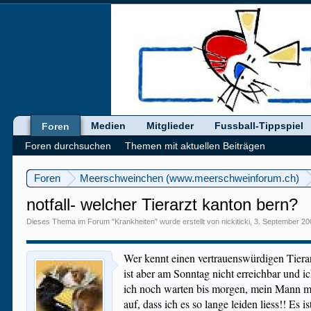
Medien
Mitglieder
Fussball-Tippspiel
Foren
Foren durchsuchen
Themen mit aktuellen Beiträgen
Foren
Meerschweinchen (www.meerschweinforum.ch)
notfall- welcher Tierarzt kanton bern?
Dieses Thema im Forum "
Krankheiten
" wurde erstellt von
nickiticki
,
3. September 20
Wer kennt einen vertrauenswürdigen Tierarz
ist aber am Sonntag nicht erreichbar und 
ich noch warten bis morgen, mein Mann mei
auf, dass ich es so lange leiden liess!! E