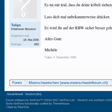
Es tut mir leid, dass du deine köbeli zieh
Lass dich mal unbekannterweise drücken
Tulips
Es wird ihr auf der RBW sicher besser ge
Erfahrener Benutzer
Registriert seit:
Alles Gute
18. Mai 2006
Beiträge:
683
Michèle
Tulips
,
4. September 2006
Foren
Meerschweinchen (www.meerschweinforum.ch)
Social Aktuell
Deutsch [Du]
Forum software by XenForo™
©2010-2017 XenForo Ltd.
-
Deutsch von xenDach
©201
Some XenForo functionality crafted by
ThemeHouse
.
|
Style by Pixel Exit