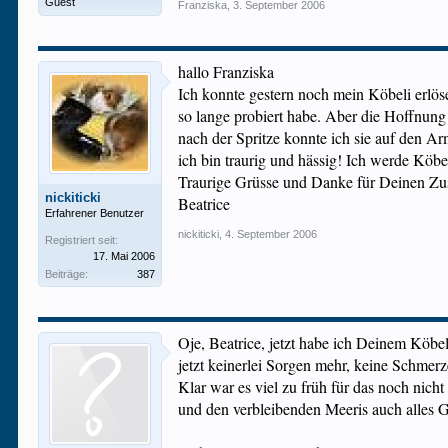
Guest
Franziska
,
3. September 2006
hallo Franziska
Ich konnte gestern noch mein Köbeli erlös
so lange probiert habe. Aber die Hoffnung 
nach der Spritze konnte ich sie auf den Ar
ich bin traurig und hässig! Ich werde Köbe
Traurige Grüsse und Danke für Deinen Zu
nickiticki
Beatrice
Erfahrener Benutzer
nickiticki
,
4. September 2006
Registriert seit:
17. Mai 2006
Beiträge:
387
Oje, Beatrice, jetzt habe ich Deinem Köbel
jetzt keinerlei Sorgen mehr, keine Schmerze
Klar war es viel zu früh für das noch nicht
und den verbleibenden Meeris auch alles G