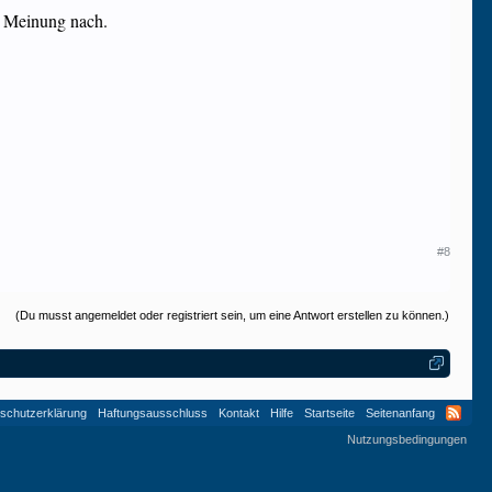
er Meinung nach.
#8
(Du musst angemeldet oder registriert sein, um eine Antwort erstellen zu können.)
schutzerklärung
Haftungsausschluss
Kontakt
Hilfe
Startseite
Seitenanfang
Nutzungsbedingungen