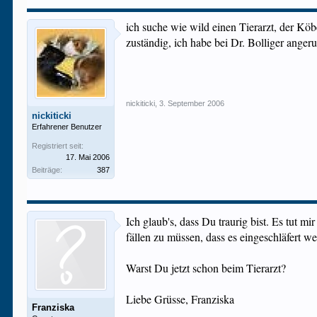
ich suche wie wild einen Tierarzt, der Köbe
zuständig, ich habe bei Dr. Bolliger angeruf
nickiticki
,
3. September 2006
nickiticki
Erfahrener Benutzer
Registriert seit:
17. Mai 2006
Beiträge:
387
Ich glaub's, dass Du traurig bist. Es tut mi
fällen zu müssen, dass es eingeschläfert 
Warst Du jetzt schon beim Tierarzt?
Liebe Grüsse, Franziska
Franziska