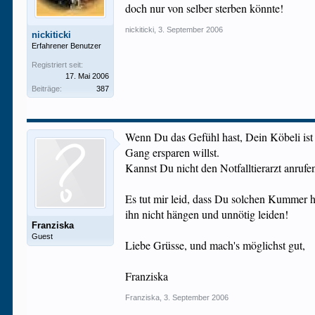
doch nur von selber sterben könnte!
nickiticki
,
3. September 2006
nickiticki
Erfahrener Benutzer
Registriert seit:
17. Mai 2006
Beiträge:
387
Wenn Du das Gefühl hast, Dein Köbeli ist a
Gang ersparen willst.
Kannst Du nicht den Notfalltierarzt anrufe
Es tut mir leid, dass Du solchen Kummer h
ihn nicht hängen und unnötig leiden!
Franziska
Guest
Liebe Grüsse, und mach's möglichst gut,
Franziska
Franziska
,
3. September 2006