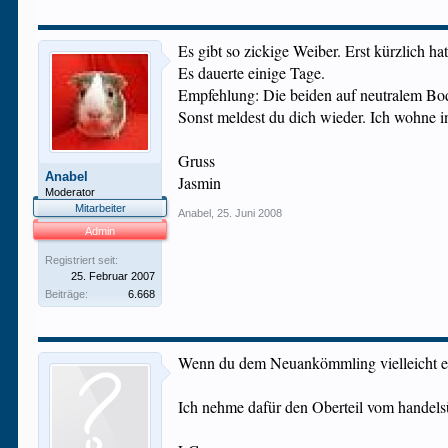
Es gibt so zickige Weiber. Erst kürzlich ha
Es dauerte einige Tage.
Empfehlung: Die beiden auf neutralem Bod
Sonst meldest du dich wieder. Ich wohne i
Gruss
Anabel
Jasmin
Moderator
Mitarbeiter
Anabel
,
25. Juni 2008
Admin
Registriert seit:
25. Februar 2007
Beiträge:
6.668
Wenn du dem Neuankömmling vielleicht ein
Ich nehme dafür den Oberteil vom handels