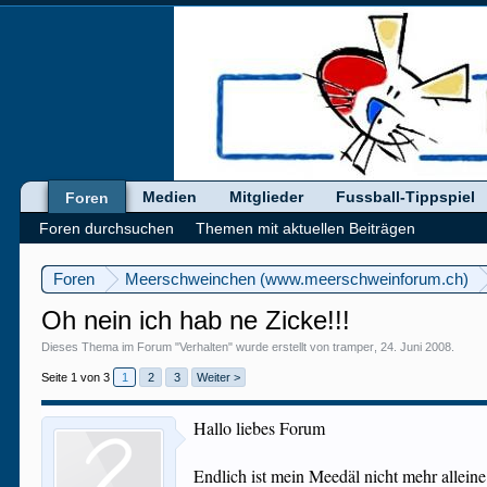
Medien
Mitglieder
Fussball-Tippspiel
Foren
Foren durchsuchen
Themen mit aktuellen Beiträgen
Foren
Meerschweinchen (www.meerschweinforum.ch)
Oh nein ich hab ne Zicke!!!
Dieses Thema im Forum "
Verhalten
" wurde erstellt von
tramper
,
24. Juni 2008
.
Seite 1 von 3
1
2
3
Weiter >
Hallo liebes Forum
Endlich ist mein Meedäl nicht mehr alleine 