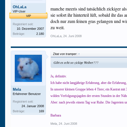
OhLaLa
manche meeris sind tatsächlich zickiger a
VIP-User
sie sofort ihr hinterteil lüft, sobald ihr d
VIP
doch nur zum feinen gras gelangen und wird
Registriert seit:
zu weit.
10. Dezember 2007
Beiträge:
2.180
OhLaLa
,
24. Juni 2008
Zitat von tramper:
↑
Gibt es echt so zickige Weiber???
Ja, definitiv.
Ich habe nicht langjährige Erfahrung, aber die Erfahrung,
Mela
In unserer kleinen Gruppe leben 4 Tiere; ein Kastrat mit
Erfahrener Benutzer
wilden Verfolgungsjagden der ersten Stunden in der Nähe
Registriert seit:
Aber: nach jeweils einem Tag war Ruhe. Die Jagereien un
24. Januar 2008
Beiträge:
169
Barbara
Mela
,
24. Juni 2008