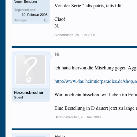
Neuer Benutzer
Von der Serie "talis patris, talis filii".
Registriert seit:
10. Februar 2008
Ciao!
Beiträge:
15
N.
Stonedroses
,
25. Juni 2008
Hi,
ich hatte hiervon die Mischung gegen Aggre
http://www.das-heimtierparadies.de/shop,s
Herzensbrecher
Wart noch ein bisschen, wir haben im For
Guest
Eine Bestellung in D dauert jetzt zu lange u
Herzensbrecher
,
25. Juni 2008
Hallo