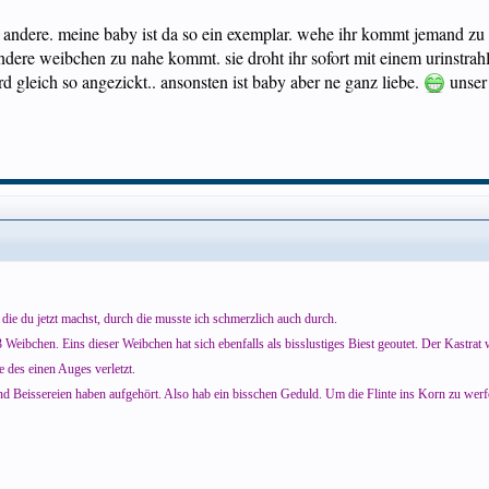
ls andere. meine baby ist da so ein exemplar. wehe ihr kommt jemand zu
as andere weibchen zu nahe kommt. sie droht ihr sofort mit einem urinstra
 gleich so angezickt.. ansonsten ist baby aber ne ganz liebe.
unser 
 die du jetzt machst, durch die musste ich schmerzlich auch durch.
 3 Weibchen. Eins dieser Weibchen hat sich ebenfalls als bisslustiges Biest geoutet. Der Kastr
 des einen Auges verletzt.
d Beissereien haben aufgehört. Also hab ein bisschen Geduld. Um die Flinte ins Korn zu werfe