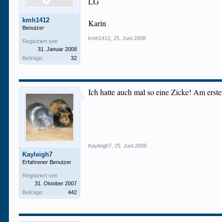
LG
kmh1412
Karin
Benutzer
kmh1412
,
25. Juni 2008
Registriert seit:
31. Januar 2008
Beiträge:
32
Ich hatte auch mal so eine Zicke! Am ers
Kayleigh7
,
25. Juni 2008
Kayleigh7
Erfahrener Benutzer
Registriert seit:
31. Oktober 2007
Beiträge:
442