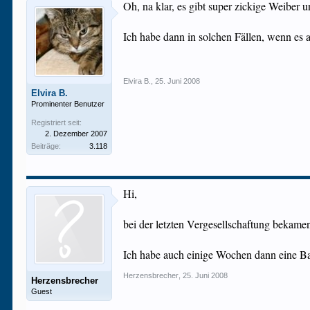
Oh, na klar, es gibt super zickige Weiber u
Ich habe dann in solchen Fällen, wenn es 
Elvira B.
,
25. Juni 2008
Elvira B.
Prominenter Benutzer
Registriert seit:
2. Dezember 2007
Beiträge:
3.118
Hi,
bei der letzten Vergesellschaftung bekamen
Ich habe auch einige Wochen dann eine B
Herzensbrecher
,
25. Juni 2008
Herzensbrecher
Guest