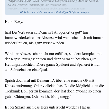
Diagnose bei Splash: Auch wie vermutet Lungenentzündung. Auch sie bekommt
AB und weiterhin Vitamintröpfli zur Unterstützung.
Hab den TA ganz vorsichtig gefragt ob die Lungenentzündung scho
Klicke in dieses Feld, um es in vollständiger Größe anzuzeigen.
fortgeschritterner ist... Er meinte Ja, weil die Lungengeräusche tönen gar nicht
gut.
Hallo Roxy,
hast Du Vertrauen zu Deinem TA, operiert er gut? Ein
immerwiederkehrender Abszess wird wahrscheinlich mit immer
wieder Spülen, nie ganz verschwinden.
Wird der Abszess aber nicht nur eröffnet, sondern komplett mit
der Kapsel rausgeschnitten und dann vernäht, bestehen gute
Heilungsaussichten. Diese ganze Spülerei und Spalterei ist für
ein Schweinchen eine Qual.
Sprich doch mal mit Deinem TA über eine erneute OP mit
Kapselentfernung. Oder vielleicht hast Du die Möglichkeit in die
Tierklinik Bolliger zu kommen, dort hat doch Yvonne so einen
guten Chirurgen. Oder zu Dr. Morgenegg?
Ist bei Splash auch das Herz untersucht worden? Hat sie