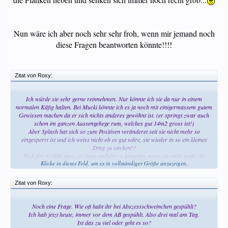
Nun wäre ich aber noch sehr sehr froh, wenn mir jemand noch
diese Fragen beantworten könnte!!!!​
Zitat von Roxy:
Ich würde sie sehr gerne reinnehmen. Nur könnte ich sie da nur in einem
normalen Käfig halten. Bei Mucki könnte ich es ja noch mit einigermassem gutem
Gewissen machen da er sich nichts anderes gewöhnt ist. (er springt zwar auch
schon im ganzen Aussengehege rum, welches gut 14m2 gross ist!)
Aber Splash hat sich so zum Positiven veränderet seit sie nicht mehr so
eingesperrt ist und ich weiss nicht ob es gut wäre, sie wieder in so ein kleines
Ding zu stecken!?
Hab das Gefühl dass sie dann aufhört zu kämpfen, wenn sie nicht mehr ihr
Klicke in dieses Feld, um es in vollständiger Größe anzuzeigen.
Freiraum hat den sie dringend braucht!
Was meint ihr? Soll ich sie trozdem reinholen???
Zitat von Roxy:
Noch eine Frage. Wie oft habt ihr bei Abszessschweinchen gespühlt?
Ich hab jetzt heute, immer vor dem AB gespühlt. Also drei mal am Tag.
Ist das zu viel oder geht es so?