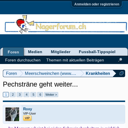
Anmelden oder registrieren
Medien
Mitglieder
Fussball-Tippspiel
Foren
Foren durchsuchen
Themen mit aktuellen Beiträgen
Foren
Meerschweinchen (www.meerschweinforum.ch)
Krankheiten
Pechsträne geht weiter...
1
2
3
4
5
6
Weiter >
Roxy
VIP-User
VIP