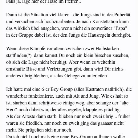
Falls ja, läge hier der Hase im Pfeffer...
Dann ist die Situation viel klarer... die Jungs sind in der Pubertät
und versuchen sich hochzuarbeiten. Je nach Konstellation kann
das wirklich übel ausgehen, wenn nicht ein souveräner "Papa"
in der Gruppe dabei ist, der den Jungs die Hausregeln durchgibt.
Wenn diese Kämpfe vor allem zwischen zwei Halbstarken
stattfinden(?), dann kannst Du noch ein klein bisschen zusehen,
ob sich die Lage nicht beruhigt. Aber wenn es weiterhin
ernsthafte Bisse und Verletzungen gibt, dann wird Dir nichts
anderes übrig bleiben, als das Gehege zu unterteilen.
Ich hatte mal eine 6-er Boy-Group (alles Kastraten natürlich), die
wunderbar funktionierte, auch mit Alt und Jung. Wie es halt so
ist, starben dann schrittweise einige weg, aber solange der "alte
Herr" noch dabei war, der alles regelte, klappte es prächtig.
Als der Älteste dann starb, blieben nur noch zwei übrig... früher
waren sie friedlich, nur noch zu zweit ging das gaaaaar nicht
mehr. Sie prügelten sich nur noch.
Da ich nicht nochmals eine neue Boy-Group aufbauen wollte,