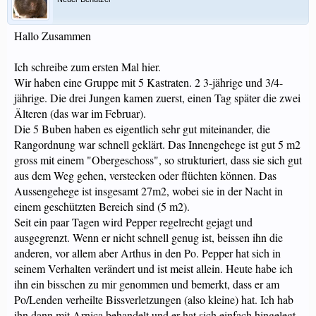
Hallo Zusammen
Ich schreibe zum ersten Mal hier.
Wir haben eine Gruppe mit 5 Kastraten. 2 3-jährige und 3/4-
jährige. Die drei Jungen kamen zuerst, einen Tag später die zwei
Älteren (das war im Februar).
Die 5 Buben haben es eigentlich sehr gut miteinander, die
Rangordnung war schnell geklärt. Das Innengehege ist gut 5 m2
gross mit einem "Obergeschoss", so strukturiert, dass sie sich gut
aus dem Weg gehen, verstecken oder flüchten können. Das
Aussengehege ist insgesamt 27m2, wobei sie in der Nacht in
einem geschützten Bereich sind (5 m2).
Seit ein paar Tagen wird Pepper regelrecht gejagt und
ausgegrenzt. Wenn er nicht schnell genug ist, beissen ihn die
anderen, vor allem aber Arthus in den Po. Pepper hat sich in
seinem Verhalten verändert und ist meist allein. Heute habe ich
ihn ein bisschen zu mir genommen und bemerkt, dass er am
Po/Lenden verheilte Bissverletzungen (also kleine) hat. Ich hab
ihn dann mit Arnica behandelt und er hat sich einfach hingelegt