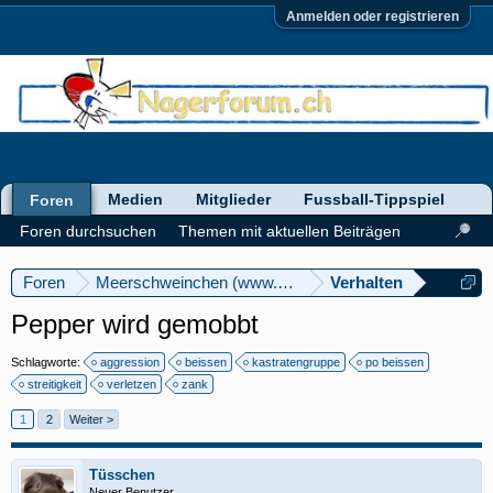
Anmelden oder registrieren
Medien
Mitglieder
Fussball-Tippspiel
Foren
Foren durchsuchen
Themen mit aktuellen Beiträgen
Foren
Meerschweinchen (www.meerschweinforum.ch)
Verhalten
Pepper wird gemobbt
Schlagworte:
aggression
beissen
kastratengruppe
po beissen
streitigkeit
verletzen
zank
1
2
Weiter >
Tüsschen
Neuer Benutzer