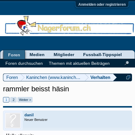
Anmelden oder registrieren
Medien
Mitglieder
Fussball-Tippspiel
Foren
Foren durchsuchen
Themen mit aktuellen Beiträgen
Foren
Kaninchen (www.kaninchenforum.ch)
Verhalten
rammler beisst häsin
1
2
Weiter >
danil
Neuer Benutzer