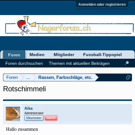
Anmelden oder registrieren
Medien
Mitglieder
Fussball-Tippspiel
Foren
Foren durchsuchen
Themen mit aktuellen Beiträgen
Foren
...
Rassen, Farbschläge, etc.
Rotschimmeli
Aika
Administrator
Mitarbeiter
Admin
Hallo zusammen