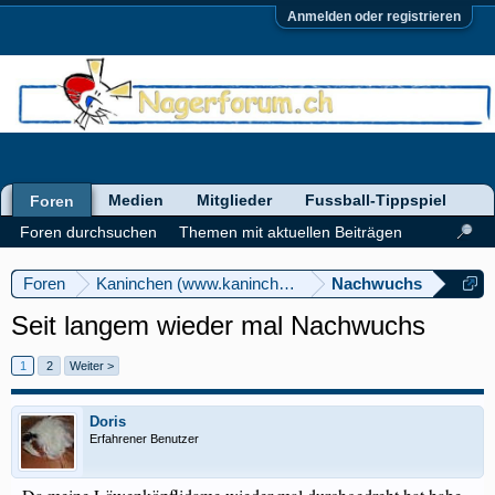
Anmelden oder registrieren
Medien
Mitglieder
Fussball-Tippspiel
Foren
Foren durchsuchen
Themen mit aktuellen Beiträgen
Foren
Kaninchen (www.kaninchenforum.ch)
Nachwuchs
Seit langem wieder mal Nachwuchs
1
2
Weiter >
Doris
Erfahrener Benutzer