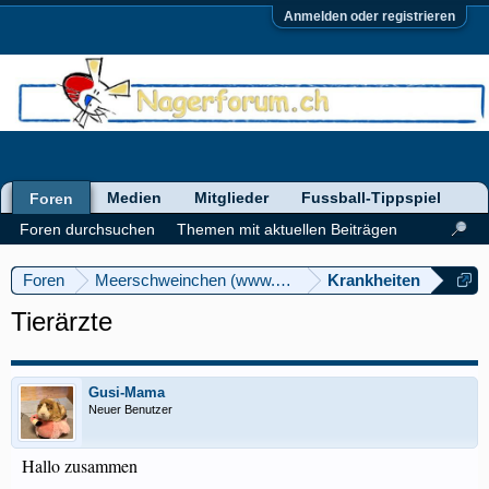
Anmelden oder registrieren
Medien
Mitglieder
Fussball-Tippspiel
Foren
Foren durchsuchen
Themen mit aktuellen Beiträgen
Foren
Meerschweinchen (www.meerschweinforum.ch)
Krankheiten
Tierärzte
Gusi-Mama
Neuer Benutzer
Hallo zusammen