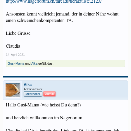
http://www.nagerforum.ch/threads/tierarztliste.2123/
Ansonsten kennt vielleicht jemand, der in deiner Nähe wohnt,
einen schweinchenkompetenten TA.
Liebe Grüsse
Claudia
14. April 2021
Gusi-Mama
und
Aika
gefällt das.
Aika
Administrator
Mitarbeiter
Admin
Hallo Gusi-Mama (wie heisst Du denn?)
und herzlich willkommen im Nagerforum.
Claudia hat Dir ja bereits den Link zur TA-Liste gegeben. Ich