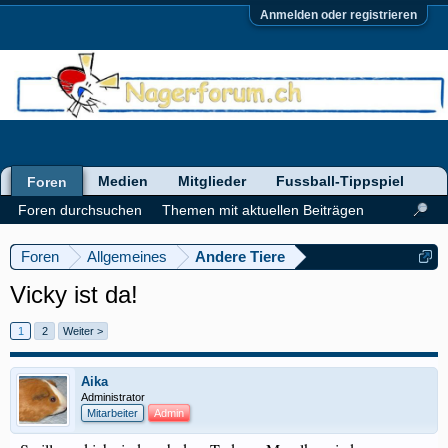
Anmelden oder registrieren
Medien
Mitglieder
Fussball-Tippspiel
Foren
Foren durchsuchen
Themen mit aktuellen Beiträgen
Foren
Allgemeines
Andere Tiere
Vicky ist da!
1
2
Weiter >
Aika
Administrator
Mitarbeiter
Admin