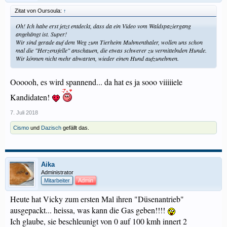
Zitat von Oursoula:
↑
Oh! Ich habe erst jetzt entdeckt, dass da ein Video vom Waldspaziergang
angehängt ist. Super!
Wir sind gerade auf dem Weg zum Tierheim Muhmenthaler, wollen uns schon
mal die "Herzensfelle" anschauen, die etwas schwerer zu vermittelnden Hunde.
Wir können nicht mehr abwarten, wieder einen Hund aufzunehmen.
Oooooh, es wird spannend... da hat es ja sooo viiiiiele
Kandidaten!
7. Juli 2018
Cismo
und
Dazisch
gefällt das.
Aika
Administrator
Mitarbeiter
Admin
Heute hat Vicky zum ersten Mal ihren "Düsenantrieb"
ausgepackt... heissa, was kann die Gas geben!!!!
Ich glaube, sie beschleunigt von 0 auf 100 kmh innert 2