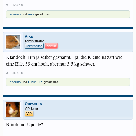
3. Juli 2018
Jeberino
und
Aika
gefällt das.
Aika
Administrator
Mitarbeiter
Admin
Klar doch! Bin ja selber gespannt... ja, die Kleine ist zart wie
eine Elfe, 35 cm hoch, aber nur 3.5 kg schwer.
3. Juli 2018
Jeberino
und
Luzie F.R.
gefällt das.
Oursoula
VIP-User
VIP
Bürohund-Update?