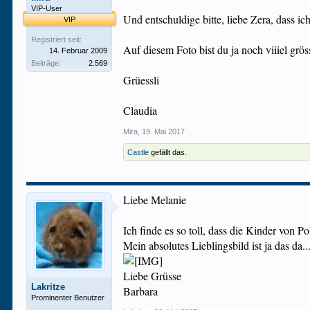
VIP-User
Und entschuldige bitte, liebe Zera, dass i
VIP
Registriert seit:
Auf diesem Foto bist du ja noch viiiel grös
14. Februar 2009
Beiträge:
2.569
Grüessli
Claudia
Mira
,
19. Mai 2017
Castle
gefällt das.
Liebe Melanie
Ich finde es so toll, dass die Kinder von Po
Mein absolutes Lieblingsbild ist ja das da..
Liebe Grüsse
Lakritze
Barbara
Prominenter Benutzer