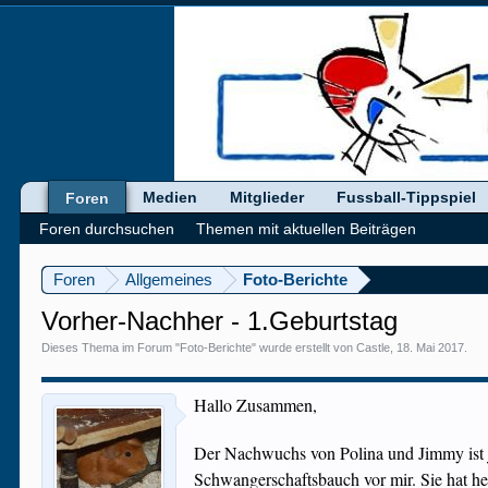
Medien
Mitglieder
Fussball-Tippspiel
Foren
Foren durchsuchen
Themen mit aktuellen Beiträgen
Foren
Allgemeines
Foto-Berichte
Vorher-Nachher - 1.Geburtstag
Dieses Thema im Forum "
Foto-Berichte
" wurde erstellt von
Castle
,
18. Mai 2017
.
Hallo Zusammen,
Der Nachwuchs von Polina und Jimmy ist jet
Schwangerschaftsbauch vor mir. Sie hat he