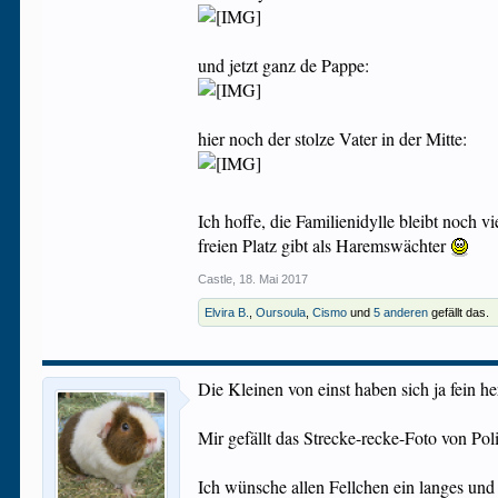
und jetzt ganz de Pappe:
hier noch der stolze Vater in der Mitte:
Ich hoffe, die Familienidylle bleibt noch v
freien Platz gibt als Haremswächter
Castle
,
18. Mai 2017
Elvira B.
,
Oursoula
,
Cismo
und
5 anderen
gefällt das.
Die Kleinen von einst haben sich ja fein 
Mir gefällt das Strecke-recke-Foto von P
Ich wünsche allen Fellchen ein langes un