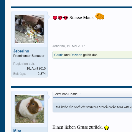
Süssse Maus
Jeberino
,
19. Mai 2017
Jeberino
Castle
und
Dazisch
gefällt das.
Prominenter Benutzer
Registriert seit:
16. April 2015
Beiträge:
2.374
Zitat von Castle:
↑
Ich habe dir noch ein weiteres Streck-recke Foto von 
Einen lieben Gruss zurück.
Mira