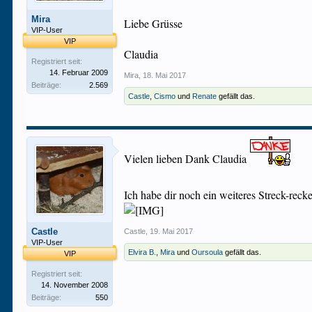
Mira
Liebe Grüsse
VIP-User
VIP
Claudia
Registriert seit:
14. Februar 2009
Mira
,
18. Mai 2017
Beiträge:
2.569
Castle
,
Cismo
und
Renate
gefällt das.
Vielen lieben Dank Claudia
Ich habe dir noch ein weiteres Streck-rec
Castle
Castle
,
19. Mai 2017
VIP-User
Elvira B.
,
Mira
und
Oursoula
gefällt das.
VIP
Registriert seit:
14. November 2008
Beiträge:
550