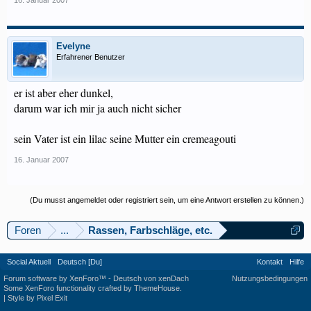
16. Januar 2007
Evelyne
Erfahrener Benutzer
er ist aber eher dunkel,
darum war ich mir ja auch nicht sicher
sein Vater ist ein lilac seine Mutter ein cremeagouti
16. Januar 2007
(Du musst angemeldet oder registriert sein, um eine Antwort erstellen zu können.)
Foren
...
Rassen, Farbschläge, etc.
Social Aktuell
Deutsch [Du]
Kontakt
Hilfe
Forum software by XenForo™
-
Deutsch von xenDach
Nutzungsbedingungen
Some XenForo functionality crafted by
ThemeHouse
.
|
Style by Pixel Exit