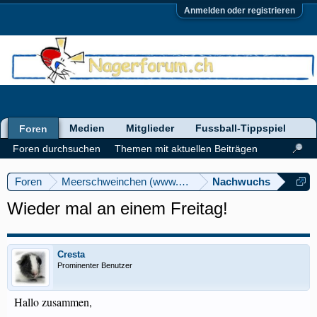
Anmelden oder registrieren
Medien
Mitglieder
Fussball-Tippspiel
Foren
Foren durchsuchen
Themen mit aktuellen Beiträgen
Foren
Meerschweinchen (www.meerschweinforum.ch)
Nachwuchs
Wieder mal an einem Freitag!
Cresta
Prominenter Benutzer
Hallo zusammen,