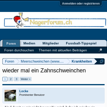
Anmelden oder registrieren
Medien
Mitglieder
Fussball-Tippspiel
Foren
Foren durchsuchen
Themen mit aktuellen Beiträgen
Foren
Meerschweinchen (www.meerschweinforum.ch)
Krankheiten
wieder mal ein Zahnschweinchen
1
2
3
Weiter >
Locke
Prominenter Benutzer