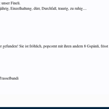
 unser Fineli.
ährig, Einzelhaltung, dürr, Durchfall, traurig, zu ruhig....
 gefunden! Sie ist fröhlich, popcornt mit ihren andern 8 Gspänli, friss
!
d'rasselbandi