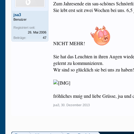
Zum Jahresende ein sau-schönes Schnörrli:
Sie lebt erst seit zwei Wochen bei uns. 6,5 j
jsa3
Benutzer
Registriert seit:
26. Mai 2006
Beiträge:
47
NICHT MEHR!
Sie hat das Leuchten in ihren Augen wieder
gelernt zu kommunizieren.
Wir sind so glücklich sie bei uns zu haben
fröhliches muig und liebe Grüsse, jsa und 
jsa3
,
30. Dezember 2013