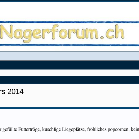
rs 2014
3
.
gefüllte Futtertröge, kuschlige Liegeplätze, fröhliches popcornen, ke