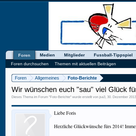
Medien
Mitglieder
Fussball-Tippspiel
Foren
Foren durchsuchen
Themen mit aktuellen Beiträgen
Foren
Allgemeines
Foto-Berichte
Wir wünschen euch "sau" viel Glück fü
Dieses Thema im Forum "
Foto-Berichte
" wurde erstellt von
jsa3
,
30. Dezember 201
Liebe Foris
Herzliche Glückwünsche fürs 2014! Immer 