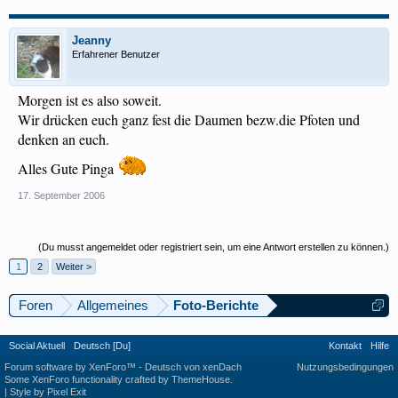
Jeanny
Erfahrener Benutzer
Morgen ist es also soweit.
Wir drücken euch ganz fest die Daumen bezw.die Pfoten und
denken an euch.
Alles Gute Pinga
17. September 2006
(Du musst angemeldet oder registriert sein, um eine Antwort erstellen zu können.)
1
2
Weiter >
Foren
Allgemeines
Foto-Berichte
Social Aktuell
Deutsch [Du]
Kontakt
Hilfe
Forum software by XenForo™
-
Deutsch von xenDach
Nutzungsbedingungen
Some XenForo functionality crafted by
ThemeHouse
.
|
Style by Pixel Exit