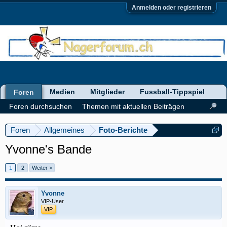
Anmelden oder registrieren
Medien
Mitglieder
Fussball-Tippspiel
Foren
Foren durchsuchen
Themen mit aktuellen Beiträgen
Foren
Allgemeines
Foto-Berichte
Yvonne's Bande
1
2
Weiter >
Yvonne
VIP-User
VIP