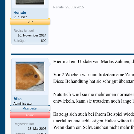
Renate
,
25. Juli 2015
Renate
VIP-User
VIP
Registriert seit:
16. November 2014
Beiträge:
800
Hier mal ein Update von Marlas Zähnen, den
Vor 2 Wochen war nun trotzdem eine Zahn
Diese Behandlung hat sie sehr gut überstan
Natürlich wird sie nie mehr einen normalen
Aika
entwickeln, kann sie trotzdem noch lange 
Administrator
Mitarbeiter
Es zeigt sich auch bei ihrem Beispiel wie
Admin
unerfahrenen/nachlässigen Halter wären i
Registriert seit:
Wenn dann ein Schweinchen nicht mehr fre
13. Mai 2006