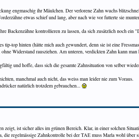
ckung engmaschig ihr Mäulchen. Der verlorene Zahn wuchs blitzschnell n
rderzähne etwas schief und lang, aber nach wie vor futterte sie munter
ihre Backenzähne kontrollieren zu lassen, da sich zusätzlich noch ein "
s tip-top hinten (hätte mich auch gewundert, denn sie ist eine Fressmasc
d ohne Widerstand rausziehen. Am unteren, verdickten Zahn kann man h
fältig und hoffe, dass sich die gesamte Zahnsituation von selber wieder
chten, manchmal auch nicht, das weiss man leider nie zum Voraus.
drücker natürlich trotzdem gebrauchen...
 zeigt, ist sicher alles im grünen Bereich. Klar, in einer solchen Situa
 Tja, die regelmässige Zahnkontrolle bei der TAE muss Marla wohl über s