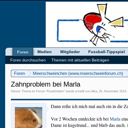
Medien
Mitglieder
Fussball-Tippspiel
Foren
Foren durchsuchen
Themen mit aktuellen Beiträgen
Foren
Meerschweinchen (www.meerschweinforum.ch)
Zahnproblem bei Marla
Dieses Thema im Forum "
Krankheiten
" wurde erstellt von
Aika
,
26. November 2014
.
Dann reihe ich mich mal auch ein in die Z
Vor 2 Wochen entdeckte ich bei
Marla
eine
Dame ist kugelrund... und blieb das auch.