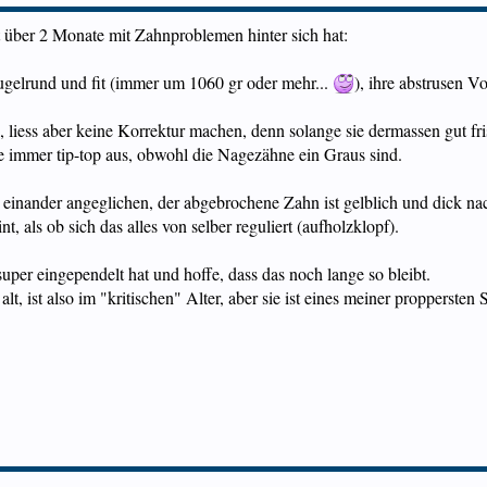
t über 2 Monate mit Zahnproblemen hinter sich hat:
kugelrund und fit (immer um 1060 gr oder mehr...
), ihre abstrusen V
, liess aber keine Korrektur machen, denn solange sie dermassen gut friss
e immer tip-top aus, obwohl die Nagezähne ein Graus sind.
r einander angeglichen, der abgebrochene Zahn ist gelblich und dick n
, als ob sich das alles von selber reguliert (aufholzklopf).
 super eingependelt hat und hoffe, dass das noch lange so bleibt.
lt, ist also im "kritischen" Alter, aber sie ist eines meiner propperst