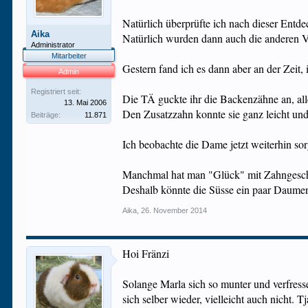
Natürlich überprüfte ich nach dieser Entde
Aika
Natürlich wurden dann auch die anderen Vo
Administrator
Mitarbeiter
Gestern fand ich es dann aber an der Zeit, 
Admin
Registriert seit:
Die TÄ guckte ihr die Backenzähne an, alle
13. Mai 2006
Den Zusatzzahn konnte sie ganz leicht un
Beiträge:
11.871
Ich beobachte die Dame jetzt weiterhin sorg
Manchmal hat man "Glück" mit Zahngeschi
Deshalb könnte die Süsse ein paar Daumen
Aika
,
26. November 2014
Hoi Fränzi
Solange Marla sich so munter und verfressen
sich selber wieder, vielleicht auch nicht.