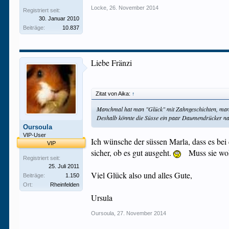
Locke
,
26. November 2014
Registriert seit:
30. Januar 2010
Beiträge:
10.837
Liebe Fränzi
Zitat von Aika:
↑
Manchmal hat man "Glück" mit Zahngeschichten, manc
Deshalb könnte die Süsse ein paar Daumendrücker na
Oursoula
VIP-User
Ich wünsche der süssen Marla, dass es bei 
VIP
sicher, ob es gut ausgeht.
Muss sie woh
Registriert seit:
25. Juli 2011
Viel Glück also und alles Gute,
Beiträge:
1.150
Ort:
Rheinfelden
Ursula
Oursoula
,
27. November 2014