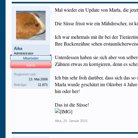
Mal wieder ein Update von Marla, die jetz
Die Süsse frisst wie ein Mähdrescher, ist 
Ich war mehrmals mit ihr bei der Tierärztin
Ihre Backenzähne sehen erstaunlicherweis
Aika
Administrator
Unterdessen haben sie sich aber von selbe
Mitarbeiter
Zähnen etwas zu korrigieren, denn es scheint
Admin
Registriert seit:
Ich bin sehr froh darüber, dass sich das so
13. Mai 2006
Marla wurde geschätzt im Oktober 4 Jahre a
Beiträge:
11.871
hin oder her!
Das ist die Süsse!
Aika
,
25. Januar 2015