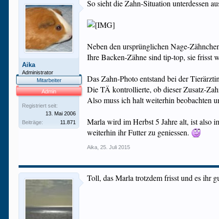
So sieht die Zahn-Situation unterdessen au
Neben den ursprünglichen Nage-Zähnchen wäc
Ihre Backen-Zähne sind tip-top, sie frisst
Aika
Administrator
Das Zahn-Photo entstand bei der Tierärzti
Mitarbeiter
Die TÄ kontrollierte, ob dieser Zusatz-Zahn
Admin
Also muss ich halt weiterhin beobachten un
Registriert seit:
13. Mai 2006
Marla wird im Herbst 5 Jahre alt, ist also 
Beiträge:
11.871
weiterhin ihr Futter zu geniessen.
Aika
,
25. Juli 2015
Toll, das Marla trotzdem frisst und es ihr g