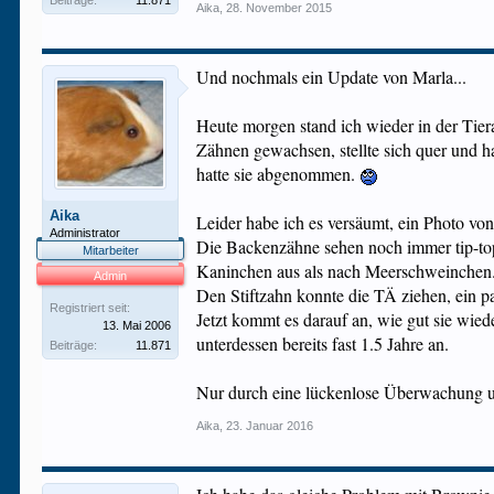
Beiträge:
11.871
Aika
,
28. November 2015
Und nochmals ein Update von Marla...
Heute morgen stand ich wieder in der Tiera
Zähnen gewachsen, stellte sich quer und h
hatte sie abgenommen.
Aika
Leider habe ich es versäumt, ein Photo vo
Administrator
Die Backenzähne sehen noch immer tip-top
Mitarbeiter
Kaninchen aus als nach Meerschweinchen
Admin
Den Stiftzahn konnte die TÄ ziehen, ein pa
Registriert seit:
Jetzt kommt es darauf an, wie gut sie wied
13. Mai 2006
unterdessen bereits fast 1.5 Jahre an.
Beiträge:
11.871
Nur durch eine lückenlose Überwachung und
Aika
,
23. Januar 2016