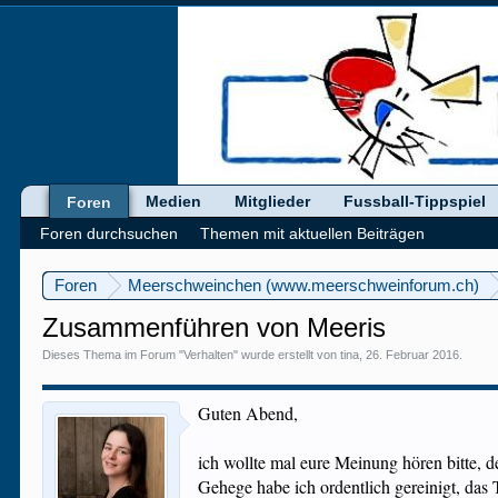
Medien
Mitglieder
Fussball-Tippspiel
Foren
Foren durchsuchen
Themen mit aktuellen Beiträgen
Foren
Meerschweinchen (www.meerschweinforum.ch)
Zusammenführen von Meeris
Dieses Thema im Forum "
Verhalten
" wurde erstellt von
tina
,
26. Februar 2016
.
Guten Abend,
ich wollte mal eure Meinung hören bitte, 
Gehege habe ich ordentlich gereinigt, das 