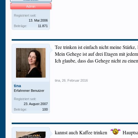
Admin
Registriert seit:
13. Mai 2006
Beiträge:
11.871
Tee trinken ist einfach nicht meine Stärke
Mein Gehege ist auf drei Etagen mit jede
Ich glaube, dass das Gehege nicht zu ein
tina
,
26. Februar 2016
tina
Erfahrener Benutzer
Registriert seit:
23. August 2007
Beiträge:
100
kannst auch Kaffee trinken
Hauptsa