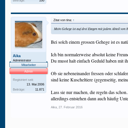
Beiträge:
100
Zitat von tina:
↑
Mein Gehege ist auf drei Etagen mit jedem Abteil von
Bei solch einem grossen Gehege ist es natür
Ich bin normalerweise absolut keine Freun
Aika
Du musst halt einfach Geduld haben mit ihn
Administrator
Mitarbeiter
Admin
Ob sie nebeneinander fressen oder schlafe
sind keine Kuscheltiere (gegenseitig, mein
Registriert seit:
13. Mai 2006
Beiträge:
11.871
Lass sie nur machen, die regeln das schon.
allerdings entstehen dann auch häufig Unt
Aika
,
27. Februar 2016