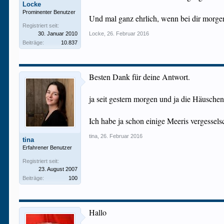
Locke
Prominenter Benutzer
Und mal ganz ehrlich, wenn bei dir morgen
Registriert seit:
30. Januar 2010
Locke
,
26. Februar 2016
Beiträge:
10.837
Besten Dank für deine Antwort.
ja seit gestern morgen und ja die Häusche
Ich habe ja schon einige Meeris vergessels
tina
,
26. Februar 2016
tina
Erfahrener Benutzer
Registriert seit:
23. August 2007
Beiträge:
100
Hallo