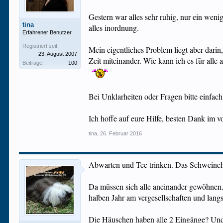
Gestern war alles sehr ruhig, nur ein weni
tina
alles inordnung.
Erfahrener Benutzer
Registriert seit:
Mein eigentliches Problem liegt aber darin,
23. August 2007
Zeit miteinander. Wie kann ich es für all
Beiträge:
100
Bei Unklarheiten oder Fragen bitte einfach
Ich hoffe auf eure Hilfe, besten Dank im v
tina
,
26. Februar 2016
Abwarten und Tee trinken. Das Schweinchen 
Da müssen sich alle aneinander gewöhnen. 
halben Jahr am vergesellschaften und lang
Die Häuschen haben alle 2 Eingänge? Und 