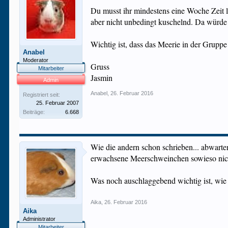
Du musst ihr mindestens eine Woche Zeit l
aber nicht unbedingt kuschelnd. Da würde
Wichtig ist, dass das Meerie in der Gruppe 
Anabel
Moderator
Gruss
Mitarbeiter
Jasmin
Admin
Anabel
,
26. Februar 2016
Registriert seit:
25. Februar 2007
Beiträge:
6.668
Wie die andern schon schrieben... abwarte
erwachsene Meerschweinchen sowieso nicht 
Was noch auschlaggebend wichtig ist, wie g
Aika
,
26. Februar 2016
Aika
Administrator
Mitarbeiter