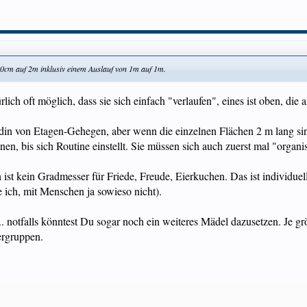
 80cm auf 2m inklusiv einem Auslauf von 1m auf 1m.
lich oft möglich, dass sie sich einfach "verlaufen", eines ist oben, di
din von Etagen-Gehegen, aber wenn die einzelnen Flächen 2 m lang sind,
en, bis sich Routine einstellt. Sie müssen sich auch zuerst mal "organi
n ist kein Gradmesser für Friede, Freude, Eierkuchen. Das ist individu
e ich, mit Menschen ja sowieso nicht).
.. notfalls könntest Du sogar noch ein weiteres Mädel dazusetzen. Je gr
ergruppen.