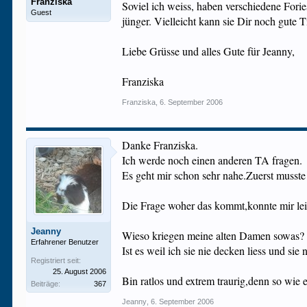
Franziska
Soviel ich weiss, haben verschiedene Forie
Guest
jünger. Vielleicht kann sie Dir noch gute 
Liebe Grüsse und alles Gute für Jeanny,
Franziska
Franziska
,
6. September 2006
Danke Franziska.
Ich werde noch einen anderen TA fragen.
Es geht mir schon sehr nahe.Zuerst musste
Die Frage woher das kommt,konnte mir lei
Jeanny
Wieso kriegen meine alten Damen sowas?
Erfahrener Benutzer
Ist es weil ich sie nie decken liess und s
Registriert seit:
25. August 2006
Bin ratlos und extrem traurig,denn so wie e
Beiträge:
367
Jeanny
,
6. September 2006