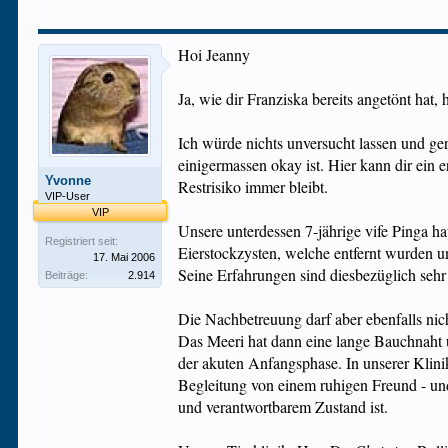
Hoi Jeanny
Ja, wie dir Franziska bereits angetönt hat,
Ich würde nichts unversucht lassen und ge
einigermassen okay ist. Hier kann dir ein 
Yvonne
Restrisiko immer bleibt.
VIP-User
VIP
Unsere unterdessen 7-jährige vife Pinga ha
Registriert seit:
Eierstockzysten, welche entfernt wurden u
17. Mai 2006
Seine Erfahrungen sind diesbezüglich sehr
Beiträge:
2.914
Die Nachbetreuung darf aber ebenfalls nich
Das Meeri hat dann eine lange Bauchnaht u
der akuten Anfangsphase. In unserer Klinik
Begleitung von einem ruhigen Freund - und
und verantwortbarem Zustand ist.