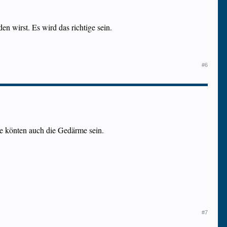
n wirst. Es wird das richtige sein.
#6
he könten auch die Gedärme sein.
#7