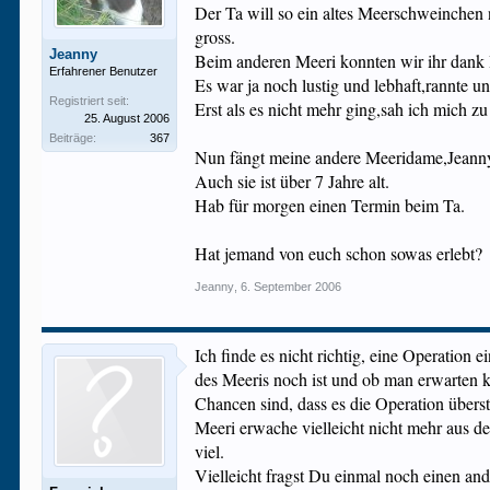
Der Ta will so ein altes Meerschweinchen n
gross.
Jeanny
Beim anderen Meeri konnten wir ihr dank
Erfahrener Benutzer
Es war ja noch lustig und lebhaft,rannte un
Registriert seit:
Erst als es nicht mehr ging,sah ich mich z
25. August 2006
Beiträge:
367
Nun fängt meine andere Meeridame,Jeann
Auch sie ist über 7 Jahre alt.
Hab für morgen einen Termin beim Ta.
Hat jemand von euch schon sowas erlebt?
Jeanny
,
6. September 2006
Ich finde es nicht richtig, eine Operation
des Meeris noch ist und ob man erwarten k
Chancen sind, dass es die Operation übers
Meeri erwache vielleicht nicht mehr aus de
viel.
Vielleicht fragst Du einmal noch einen an