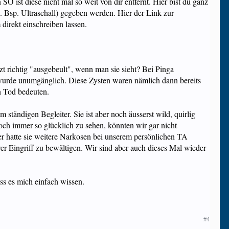
O ist diese nicht mal so weit von dir entfernt. Hier bist du ganz
 Bsp. Ultraschall) gegeben werden. Hier der Link zur
direkt einschreiben lassen.
zt richtig "ausgebeult", wenn man sie sieht? Bei Pinga
 wurde unumgänglich. Diese Zysten waren nämlich dann bereits
en Tod bedeuten.
tändigen Begleiter. Sie ist aber noch äusserst wild, quirlig
noch immer so glücklich zu sehen, könnten wir gar nicht
her hatte sie weitere Narkosen bei unserem persönlichen TA
rer Eingriff zu bewältigen. Wir sind aber auch dieses Mal wieder
ass es mich einfach wissen.
#4