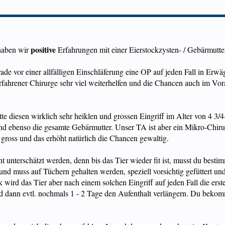
positive
 haben wir
Erfahrungen mit einer Eierstockzysten- / Gebärmutte
rade vor einer allfälligen Einschläferung eine OP auf jeden Fall in Er
erfahrener Chirurge sehr viel weiterhelfen und die Chancen auch im Vora
tte diesen wirklich sehr heiklen und grossen Eingriff im Alter von 4 3/
nd ebenso die gesamte Gebärmutter. Unser TA ist aber ein Mikro-Chiru
 gross und das erhöht natürlich die Chancen gewaltig.
t unterschätzt werden, denn bis das Tier wieder fit ist, musst du best
nd muss auf Tüchern gehalten werden, speziell vorsichtig gefüttert und
 wird das Tier aber nach einem solchen Eingriff auf jeden Fall die erst
 dann evtl. nochmals 1 - 2 Tage den Aufenthalt verlängern. Du bekomms