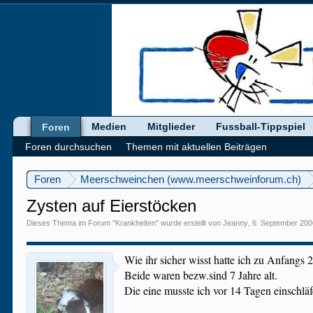
Medien
Mitglieder
Fussball-Tippspiel
Foren
Foren durchsuchen
Themen mit aktuellen Beiträgen
Foren
Meerschweinchen (www.meerschweinforum.ch)
Zysten auf Eierstöcken
Dieses Thema im Forum "
Krankheiten
" wurde erstellt von
Jeanny
,
6. September 20
Wie ihr sicher wisst hatte ich zu Anfangs
Beide waren bezw.sind 7 Jahre alt.
Die eine musste ich vor 14 Tagen einschläf