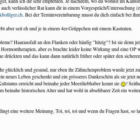
ger, kann ich dir sehr empfehlen. Je nachdem, wo du wohnst im Kanton S
uch verlässlicher Rat kann dir in einem Vorgespräch/Untersuchung (z.
kbolliger.ch
. Bei der Terminvereinbarung musst du dich einfach bei ihm 
lebt aber seit eh und je in einem 4er-Grüppchen mit einem Kastraten.
leme? Haarausfall an den Flanken oder häufig "hitzig"? Ist sie denn jet
se Hormontherapien, aber es brachte leider keine Wirkung und eine OP
ane drückten und das kann dann natürlich früher oder später den sicher
r glücklich und gesund, nur eben ihr Zähnchenproblem wurde jetzt zum s
 ein neues Leben geschenkt und ein grösseres Dankeschön als sie jetzt 
ultstatus erreicht und beinahe jeder Meeriliebhaber kennt sie
! Seit
em beinahe historischen Alter und hat wohl in absehbarer Zeit ein weite
dingt eine weitere Meinung. Toi, toi, toi und wenn du Fragen hast, so l