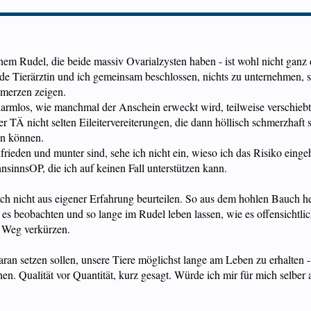
m Rudel, die beide massiv Ovarialzysten haben - ist wohl nicht ganz 
 Tierärztin und ich gemeinsam beschlossen, nichts zu unternehmen, so
hmerzen zeigen.
mlos, wie manchmal der Anschein erweckt wird, teilweise verschiebt si
r TÄ nicht selten Eileitervereiterungen, die dann höllisch schmerzhaft
en können.
ieden und munter sind, sehe ich nicht ein, wieso ich das Risiko eingeh
sinnsOP, die ich auf keinen Fall unterstützen kann.
n ich nicht aus eigener Erfahrung beurteilen. So aus dem hohlen Bauch 
s beobachten und so lange im Rudel leben lassen, wie es offensichtli
n Weg verkürzen.
daran setzen sollen, unsere Tiere möglichst lange am Leben zu erhalten 
en. Qualität vor Quantität, kurz gesagt. Würde ich mir für mich selber 