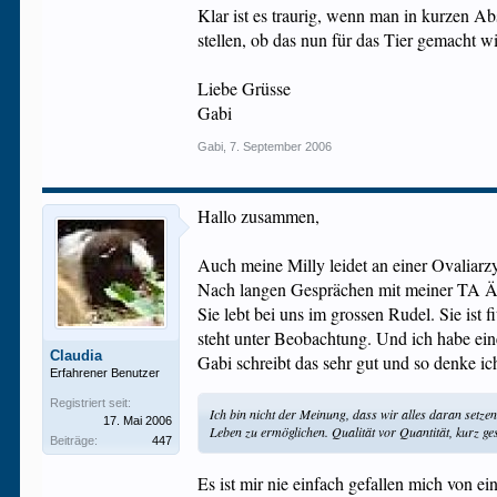
Klar ist es traurig, wenn man in kurzen Ab
stellen, ob das nun für das Tier gemacht w
Liebe Grüsse
Gabi
Gabi
,
7. September 2006
Hallo zusammen,
Auch meine Milly leidet an einer Ovaliarzy
Nach langen Gesprächen mit meiner TA Är
Sie lebt bei uns im grossen Rudel. Sie ist
steht unter Beobachtung. Und ich habe eine
Claudia
Gabi schreibt das sehr gut und so denke ic
Erfahrener Benutzer
Registriert seit:
Ich bin nicht der Meinung, dass wir alles daran setzen
17. Mai 2006
Leben zu ermöglichen. Qualität vor Quantität, kurz ge
Beiträge:
447
Es ist mir nie einfach gefallen mich von 