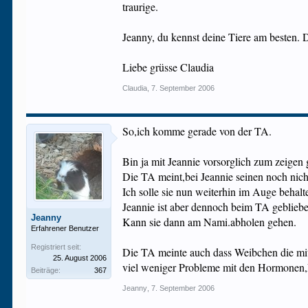
traurige.
Jeanny, du kennst deine Tiere am besten. D
Liebe grüsse Claudia
Claudia
,
7. September 2006
So,ich komme gerade von der TA.
Bin ja mit Jeannie vorsorglich zum zeigen
Die TA meint,bei Jeannie seinen noch nich
Ich solle sie nun weiterhin im Auge beha
Jeannie ist aber dennoch beim TA geblieb
Jeanny
Kann sie dann am Nami.abholen gehen.
Erfahrener Benutzer
Registriert seit:
Die TA meinte auch dass Weibchen die mit
25. August 2006
viel weniger Probleme mit den Hormonen,E
Beiträge:
367
Jeanny
,
7. September 2006