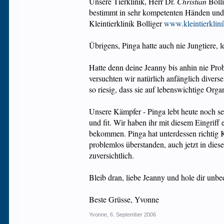
Unsere Tierklinik, Herr Dr.
Christian
Bolli
bestimmt in sehr kompetenten Händen und a
Kleintierklinik Bolliger
www.kleintierklini
Übrigens, Pinga hatte auch nie Jungtiere, 
Hatte denn deine Jeanny bis anhin nie Prob
versuchten wir natürlich anfänglich diver
so riesig, dass sie auf lebenswichtige Org
Unsere Kämpfer - Pinga lebt heute noch seh
und fit. Wir haben ihr mit diesem Eingriff
bekommen. Pinga hat unterdessen richtig K
problemlos überstanden, auch jetzt in dies
zuversichtlich.
Bleib dran, liebe Jeanny und hole dir unbe
Beste Grüsse, Yvonne
Yvonne
,
6. September 2006