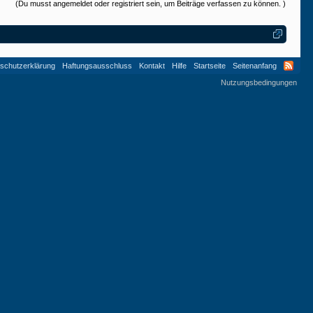
(Du musst angemeldet oder registriert sein, um Beiträge verfassen zu können. )
schutzerklärung
Haftungsausschluss
Kontakt
Hilfe
Startseite
Seitenanfang
Nutzungsbedingungen