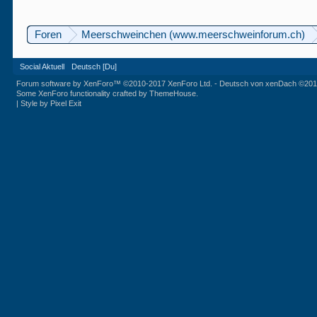
Foren
Meerschweinchen (www.meerschweinforum.ch)
Social Aktuell
Deutsch [Du]
Forum software by XenForo™
©2010-2017 XenForo Ltd.
-
Deutsch von xenDach
©201
Some XenForo functionality crafted by
ThemeHouse
.
|
Style by Pixel Exit