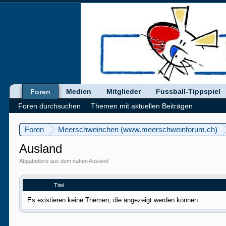
Medien
Mitglieder
Fussball-Tippspiel
Foren
Foren durchsuchen
Themen mit aktuellen Beiträgen
Foren
Meerschweinchen (www.meerschweinforum.ch)
Ausland
Abgabetiere aus dem nahen Ausland
Titel
Es existieren keine Themen, die angezeigt werden können.