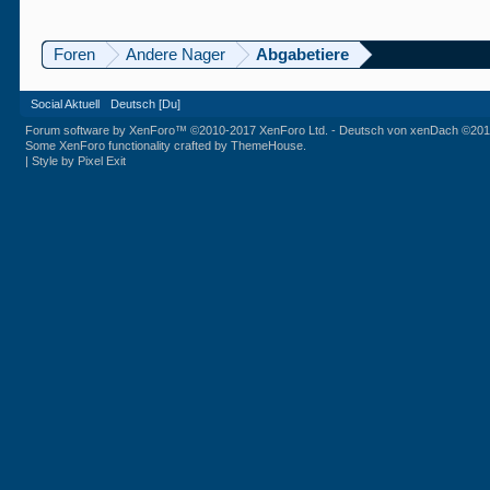
Foren
Andere Nager
Abgabetiere
Social Aktuell
Deutsch [Du]
Forum software by XenForo™
©2010-2017 XenForo Ltd.
-
Deutsch von xenDach
©201
Some XenForo functionality crafted by
ThemeHouse
.
|
Style by Pixel Exit