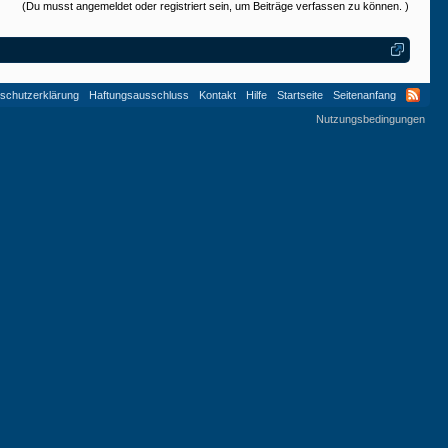
(Du musst angemeldet oder registriert sein, um Beiträge verfassen zu können. )
schutzerklärung
Haftungsausschluss
Kontakt
Hilfe
Startseite
Seitenanfang
Nutzungsbedingungen