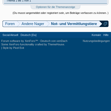
Thema 1 bis 1 von 1
Optionen für die Themenanzeige
(Du musst angemeldet oder registriert sein, um Beiträge verfassen zu können. )
Foren
Andere Nager
Not- und Vermittlungstiere
Social Aktuell
Deutsch [Du]
Kontakt
Hilfe
Forum software by XenForo™
-
Deutsch von xenDach
Nutzungsbedingungen
Some XenForo functionality crafted by
ThemeHouse
.
|
Style by Pixel Exit