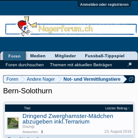
Anmelden oder registrieren
Medien
Mitglieder
Fussball-Tippspiel
Foren
Foren durchsuchen
Themen mit aktuellen Beiträgen
Foren
Andere Nager
Not- und Vermittlungstiere
Bern-Solothurn
Titel
Letzter Beitrag ↑
Dringend Zwerghamster-Mädchen
abzugeben inkl.Terrarium
Dsungi
23. August 2016
Antworten:
3