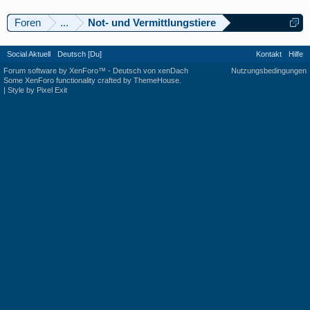
Foren
...
Not- und Vermittlungstiere
Social Aktuell
Deutsch [Du]
Kontakt
Hilfe
Forum software by XenForo™
-
Deutsch von xenDach
Nutzungsbedingungen
Some XenForo functionality crafted by
ThemeHouse
.
|
Style by Pixel Exit